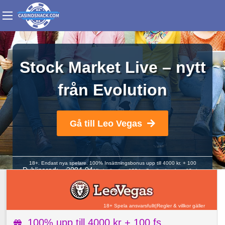
Stock Market Live – nytt
från Evolution
Gå till Leo Vegas
18+. Endast nya spelare. 100% Insättningsbonus upp till 4000 kr. + 100
Publicerad: 2024-04-
gratisspins i spelet Pirots 5. Min insättning. 100 kr. Omsättningskrav 10x i
15
Skribent:
Sara Isaksson
casinot. Giltigt i 60 dagar.
Regler & villkor gäller
.
stodlinjen.se
-
spelpaus.se
. Spela ansvarsfullt.
18+ Spela ansvarsfullt
|
Regler & villkor gäller
100% upp till 4000 kr + 100 fs