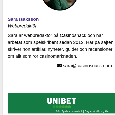
Sara Isaksson
Webbredaktör
Sara är webbredaktör på Casinosnack och har
arbetat som spelskribent sedan 2012. Här på sajten
skriver hon artiklar, nyheter, guider och recensioner
om allt som rör casinomarknaden.
sara@casinosnack.com
18+ Spela ansvarsfullt
|
Regler & villkor gäller