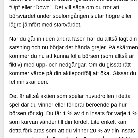
“Up” eller “Down”. Det vill säga om du tror att
börsvärdet under spelomgången slutar högre eller
lägre jämfört med startvärdet.
När du går in i den andra fasen har du alltså lagt din
satsning och nu börjar det hända grejer. På skärme
kommer du nu att kunna följa börsen (som alltså är
fiktiv) med upp- och nedgångar. Om du gissat rätt
kommer värde på din aktieportfölj att öka. Gissar du
fel minskar den.
Det är alltså aktien som spelar huvudrollen i detta
spel där du vinner eller förlorar beroende på hur
börsen rör sig. Du får 1 % av din insats för varje 1 %
som kurvan vänder till din fördel. Lite enkelt kan
detta förklaras som att du vinner 20 % av din insats