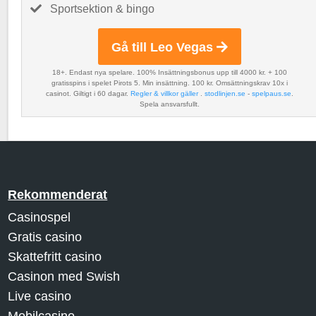
Sportsektion & bingo
Gå till Leo Vegas
18+. Endast nya spelare. 100% Insättningsbonus upp till 4000 kr. + 100
gratisspins i spelet Pirots 5. Min insättning. 100 kr. Omsättningskrav 10x i
casinot. Giltigt i 60 dagar.
Regler & villkor gäller
.
stodlinjen.se
-
spelpaus.se
.
Spela ansvarsfullt.
Rekommenderat
Casinospel
Gratis casino
Skattefritt casino
Casinon med Swish
Live casino