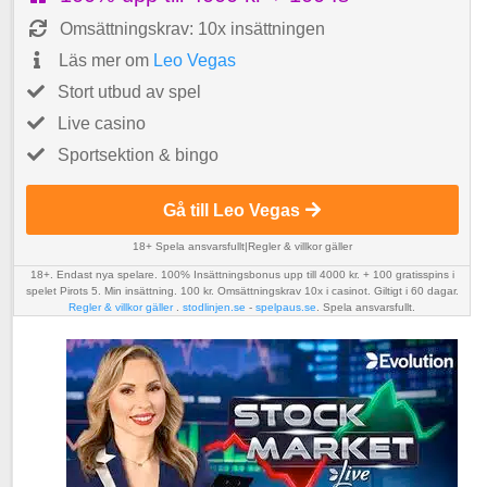
Omsättningskrav: 10x insättningen
Läs mer om
Leo Vegas
Stort utbud av spel
Live casino
Sportsektion & bingo
Gå till Leo Vegas
18+ Spela ansvarsfullt
|
Regler & villkor gäller
18+. Endast nya spelare. 100% Insättningsbonus upp till 4000 kr. + 100 gratisspins i
spelet Pirots 5. Min insättning. 100 kr. Omsättningskrav 10x i casinot. Giltigt i 60 dagar.
Regler & villkor gäller
.
stodlinjen.se
-
spelpaus.se
. Spela ansvarsfullt.