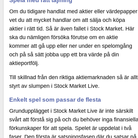
Spela med rätt tajming
Om du tidigare handlat med aktier eller värdepapper
vet du att mycket handlar om att sälja och köpa
aktier i rätt tid. Så är även fallet i Stock Market. Här
ska du nämligen försöka förutse om en aktie
kommer att gå upp eller ner under en spelomgång
och på så sätt jobba upp ett bra värde på din
aktieportfölj.
Till skillnad från den riktiga aktiemarknaden så är allt
styrt av slumpen i Stock Market Live.
Enkelt spel som passar de flesta
Grundupplägget i Stock Market Live är inte särskilt
svårt att förstå sig på och du behöver inga finansiell
förkunskaper för att spela. Spelet är uppdelat i två
faser. Den första är satsningsfasen där du satsar på