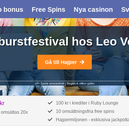
o bonus
Free Spins
Nya casinon
Sv
burstfestival hos Leo 
Gå till Hajper
18+ Spela ansvarsfullt
|
Regler & villkor gäller
kr
100 kr i krediter i Ruby Lounge
10 omsättningsfria free spins
a omsättas 20x
Hajpermiljonen - exklusiva jackpott