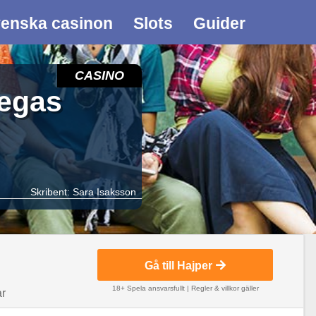
enska casinon
Slots
Guider
CASINO
Vegas
Skribent:
Sara Isaksson
Gå till Hajper
18+ Spela ansvarsfullt
|
Regler & villkor gäller
ar