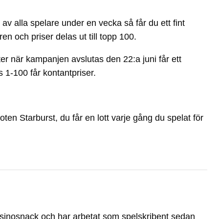
 av alla spelare under en vecka så får du ett fint
n och priser delas ut till topp 100.
ter när kampanjen avslutas den 22:a juni får ett
s 1-100 får kontantpriser.
oten Starburst, du får en lott varje gång du spelat för
sinosnack och har arbetat som spelskribent sedan