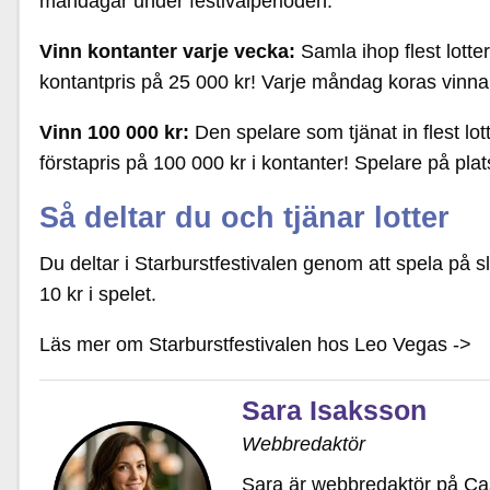
måndagar under festivalperioden.
Vinn kontanter varje vecka:
Samla ihop flest lotter
kontantpris på 25 000 kr! Varje måndag koras vinnare
Vinn 100 000 kr:
Den spelare som tjänat in flest lot
förstapris på 100 000 kr i kontanter! Spelare på plat
Så deltar du och tjänar lotter
Du deltar i Starburstfestivalen genom att spela på sl
10 kr i spelet.
Läs mer om Starburstfestivalen hos Leo Vegas ->
Sara Isaksson
Webbredaktör
Sara är webbredaktör på Ca