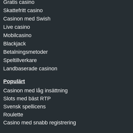
Gratis casino
Skattefritt casino
Casinon med Swish
Live casino
Mobilcasino
Blackjack
Betalningsmetoder
Speltillverkare
Landbaserade casinon
Populärt
Casinon med låg insättning
Slots med bäst RTP
Svensk spellicens
Roulette
Casino med snabb registrering