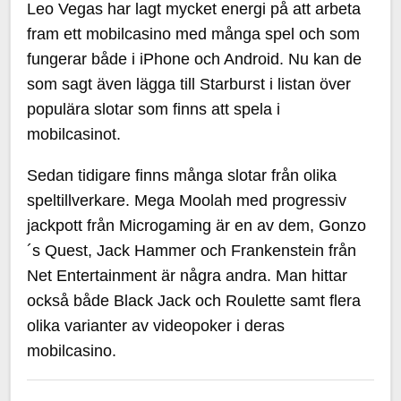
Leo Vegas har lagt mycket energi på att arbeta
fram ett mobilcasino med många spel och som
fungerar både i iPhone och Android. Nu kan de
som sagt även lägga till Starburst i listan över
populära slotar som finns att spela i
mobilcasinot.
Sedan tidigare finns många slotar från olika
speltillverkare. Mega Moolah med progressiv
jackpott från Microgaming är en av dem, Gonzo
´s Quest, Jack Hammer och Frankenstein från
Net Entertainment är några andra. Man hittar
också både Black Jack och Roulette samt flera
olika varianter av videopoker i deras
mobilcasino.