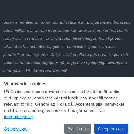
Sidan innehåller annons- och affiliatelänkar. Erbjudanden, bonusar,
odds, villkor och annan information kan ändras med kort varsel. Vi
reserverar oss därför för eventuella felskrivningar, felaktigheter,
faktafel och inaktuella uppgifter i bonuslistor, guider, artiklar,
jämförelser och nyheter. Det är alltid spelbolagets egna regler och
villkor samt aktuella uppgifter på respektive spelbolags webbplats
som gäller. 18+ Spela ansvarsfullt.
På Casinosnack.com använder vi cookies för att förbättra din
surfupplevelse, analysera vår trafik och visa innehåll som är
relevant för dig. Genom att klicka på ”Acceptera alla” samtycker
du till vår användning av cookies. Läs gärna mer i vår
integritetspolicy
.
Anpassa val
Avvisa alla
Acceptera alla