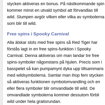
stycken aktiveras en bonus. På nästkommande spin
kommer minst en utvald symbol att förvandlas till
wild. Slumpen avgör vilken eller vilka av symbolerna
som blir till wild.
Free spins i Spooky Carnival
Alla älskar slots med free spins så Red Tiger har
förstås lagt in en free spins-funktion i Spooky
Carnival. Denna aktiveras om man landar tre free
spins-symboler någonstans på hjulen. Precis som i
basspelet så kan pumpamynt dyka upp tillsammans
med wildsymbolerna. Samlar man ihop fem stycken
så aktiveras funktionen symbolomvandling och en
eller flera symboler blir omvandlade till wild. De
omvandlade symbolerna kommer dessutom förbli
wild under hela gratisrundan.