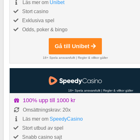
Läs mer om
Unibet
Stort casino
Exklusiva spel
Odds, poker & bingo
Gå till Unibet
18+ Spela ansvarsfullt
|
Regler & villkor gäller
18+ Spela ansvarsfullt
|
Regler & villkor gäller
100% upp till 1000 kr
Omsättningskrav: 20x
Läs mer om
SpeedyCasino
Stort utbud av spel
Snabb casino sajt