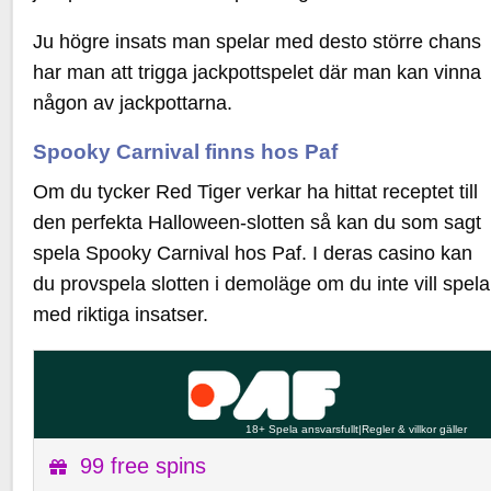
Ju högre insats man spelar med desto större chans
har man att trigga jackpottspelet där man kan vinna
någon av jackpottarna.
Spooky Carnival finns hos Paf
Om du tycker Red Tiger verkar ha hittat receptet till
den perfekta Halloween-slotten så kan du som sagt
spela Spooky Carnival hos Paf. I deras casino kan
du provspela slotten i demoläge om du inte vill spela
med riktiga insatser.
18+ Spela ansvarsfullt
|
Regler & villkor gäller
99 free spins