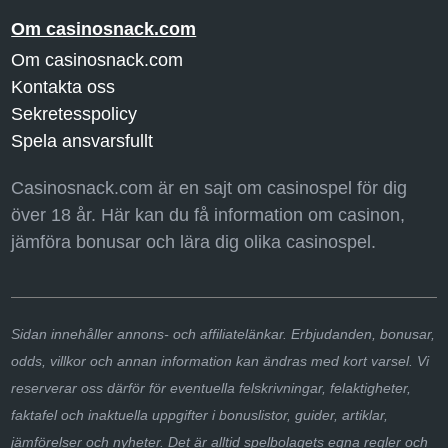
Om casinosnack.com
Om casinosnack.com
Kontakta oss
Sekretesspolicy
Spela ansvarsfullt
Casinosnack.com är en sajt om casinospel för dig
över 18 år. Här kan du få information om casinon,
jämföra bonusar och lära dig olika casinospel.
Sidan innehåller annons- och affiliatelänkar. Erbjudanden, bonusar,
odds, villkor och annan information kan ändras med kort varsel. Vi
reserverar oss därför för eventuella felskrivningar, felaktigheter,
faktafel och inaktuella uppgifter i bonuslistor, guider, artiklar,
jämförelser och nyheter. Det är alltid spelbolagets egna regler och