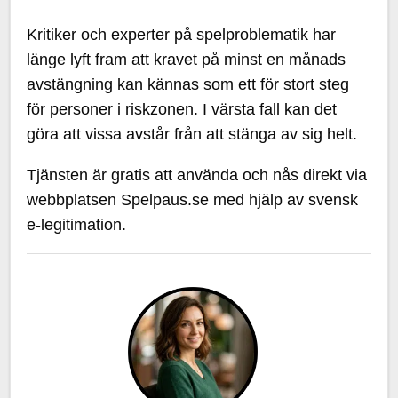
Kritiker och experter på spelproblematik har
länge lyft fram att kravet på minst en månads
avstängning kan kännas som ett för stort steg
för personer i riskzonen. I värsta fall kan det
göra att vissa avstår från att stänga av sig helt.
Tjänsten är gratis att använda och nås direkt via
webbplatsen Spelpaus.se med hjälp av svensk
e-legitimation.