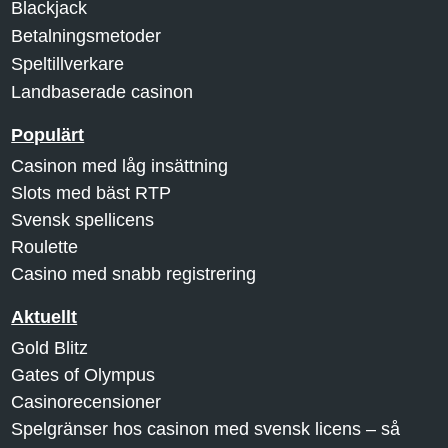
Blackjack
Betalningsmetoder
Speltillverkare
Landbaserade casinon
Populärt
Casinon med låg insättning
Slots med bäst RTP
Svensk spellicens
Roulette
Casino med snabb registrering
Aktuellt
Gold Blitz
Gates of Olympus
Casinorecensioner
Spelgränser hos casinon med svensk licens – så