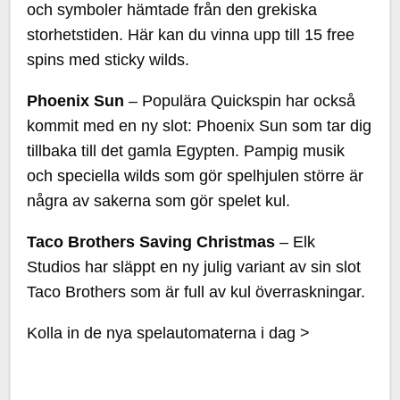
och symboler hämtade från den grekiska
storhetstiden. Här kan du vinna upp till 15 free
spins med sticky wilds.
Phoenix Sun
– Populära Quickspin har också
kommit med en ny slot: Phoenix Sun som tar dig
tillbaka till det gamla Egypten. Pampig musik
och speciella wilds som gör spelhjulen större är
några av sakerna som gör spelet kul.
Taco Brothers Saving Christmas
– Elk
Studios har släppt en ny julig variant av sin slot
Taco Brothers som är full av kul överraskningar.
Kolla in de nya spelautomaterna i dag >