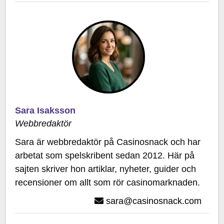
Sara Isaksson
Webbredaktör
Sara är webbredaktör på Casinosnack och har
arbetat som spelskribent sedan 2012. Här på
sajten skriver hon artiklar, nyheter, guider och
recensioner om allt som rör casinomarknaden.
sara@casinosnack.com