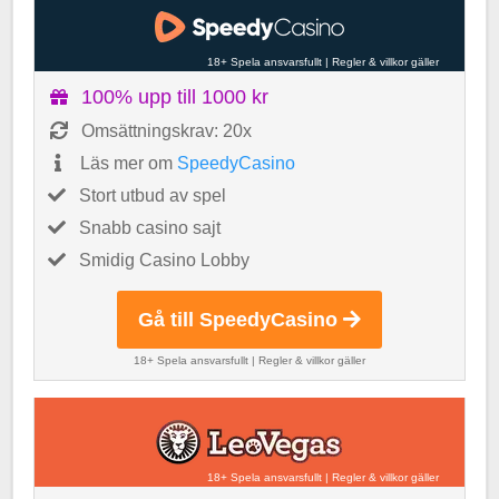
18+ Spela ansvarsfullt
|
Regler & villkor gäller
100% upp till 1000 kr
Omsättningskrav: 20x
Läs mer om
SpeedyCasino
Stort utbud av spel
Snabb casino sajt
Smidig Casino Lobby
Gå till SpeedyCasino
18+ Spela ansvarsfullt
|
Regler & villkor gäller
18+ Spela ansvarsfullt
|
Regler & villkor gäller