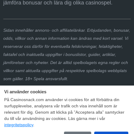
jämföra bonusar och lära dig olika casinospel.
Sidan innehåller annons- och affiliatelänkar. Erbjudanden, bonusar,
odds, villkor och annan information kan ändras med kort varsel. Vi
reserverar oss därför för eventuella felskrivningar, felaktigheter,
faktafel och inaktuella uppgifter i bonuslistor, guider, artiklar,
jämförelser och nyheter. Det är alltid spelbolagets egna regler och
villkor samt aktuella uppgifter på respektive spelbolags webbplats
som gäller. 18+ Spela ansvarsfullt.
På Casinosnack.com använder vi cookies för att förbättra din
surfupplevelse, analysera vår trafik och visa innehåll som är
relevant för dig. Genom att klicka på ”Acceptera alla” samtycker
du till vår användning av cookies. Läs gärna mer i vår
integritetspolicy
.