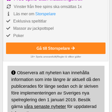
Vinster från free spins ska omsättas 1x
Läs mer om
Storspelare
Exklusiva speltitlar
Massor av jackpottspel
Poker
Gå till Storspelare
18+ Spela ansvarsfullt
|
Regler & villkor gäller
Observera att nyheten kan innehålla
information som inte längre är aktuell då den
publicerades för länge sedan och är skriven
före implementeringen av Sveriges nya
spelreglering den 1 januari 2019. Besök
gärna
våra senaste nyheter
för uppdaterad