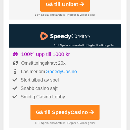
Gå till Unibet
18+ Spela ansvarsfullt
|
Regler & villkor gäller
18+ Spela ansvarsfullt
|
Regler & villkor gäller
100% upp till 1000 kr
Omsättningskrav: 20x
Läs mer om
SpeedyCasino
Stort utbud av spel
Snabb casino sajt
Smidig Casino Lobby
Gå till SpeedyCasino
18+ Spela ansvarsfullt
|
Regler & villkor gäller