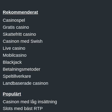
Rekommenderat
Casinospel
Gratis casino
Skattefritt casino
Casinon med Swish
Live casino
Mobilcasino
Blackjack
Betalningsmetoder
Speltillverkare
Landbaserade casinon
Populärt
Casinon med låg insättning
Slots med bäst RTP