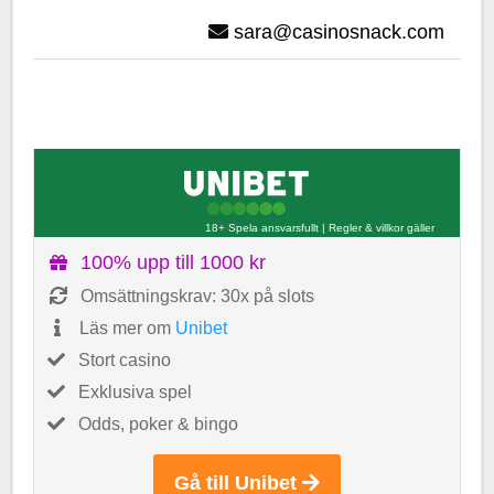
sara@casinosnack.com
18+ Spela ansvarsfullt
|
Regler & villkor gäller
100% upp till 1000 kr
Omsättningskrav: 30x på slots
Läs mer om
Unibet
Stort casino
Exklusiva spel
Odds, poker & bingo
Gå till Unibet