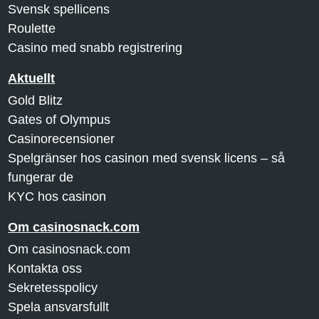
Svensk spellicens
Roulette
Casino med snabb registrering
Aktuellt
Gold Blitz
Gates of Olympus
Casinorecensioner
Spelgränser hos casinon med svensk licens – så
fungerar de
KYC hos casinon
Om casinosnack.com
Om casinosnack.com
Kontakta oss
Sekretesspolicy
Spela ansvarsfullt