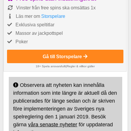
Vinster från free spins ska omsättas 1x
Läs mer om
Storspelare
Exklusiva speltitlar
Massor av jackpottspel
Poker
Gå till Storspelare
18+ Spela ansvarsfullt
|
Regler & villkor gäller
Observera att nyheten kan innehålla
information som inte längre är aktuell då den
publicerades för länge sedan och är skriven
före implementeringen av Sveriges nya
spelreglering den 1 januari 2019. Besök
gärna
våra senaste nyheter
för uppdaterad