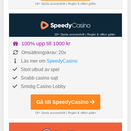
18+ Spela ansvarsfullt
|
Regler & villkor gäller
18+ Spela ansvarsfullt
|
Regler & villkor gäller
100% upp till 1000 kr
Omsättningskrav: 20x
Läs mer om
SpeedyCasino
Stort utbud av spel
Snabb casino sajt
Smidig Casino Lobby
Gå till SpeedyCasino
18+ Spela ansvarsfullt
|
Regler & villkor gäller