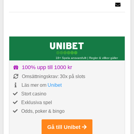
18+ Spela ansvarsfullt
|
Regler & villkor gäller
100% upp till 1000 kr
Omsättningskrav: 30x på slots
Läs mer om
Unibet
Stort casino
Exklusiva spel
Odds, poker & bingo
Gå till Unibet