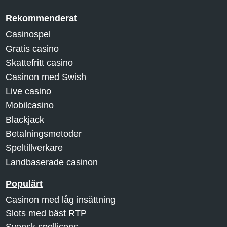
Rekommenderat
Casinospel
Gratis casino
Skattefritt casino
Casinon med Swish
Live casino
Mobilcasino
Blackjack
Betalningsmetoder
Speltillverkare
Landbaserade casinon
Populärt
Casinon med låg insättning
Slots med bäst RTP
Svensk spellicens