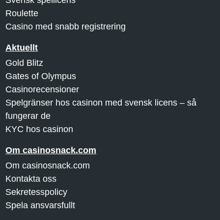
Roulette
Casino med snabb registrering
Aktuellt
Gold Blitz
Gates of Olympus
Casinorecensioner
Spelgränser hos casinon med svensk licens – så
fungerar de
KYC hos casinon
Om casinosnack.com
Om casinosnack.com
Kontakta oss
Sekretesspolicy
Spela ansvarsfullt