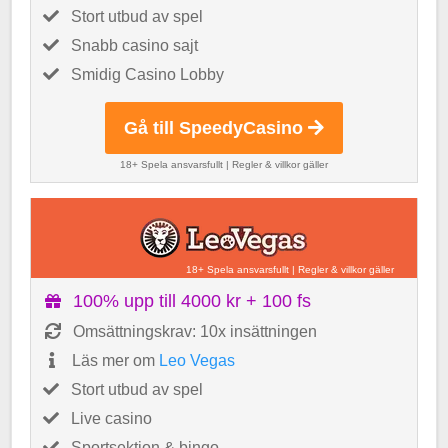
Stort utbud av spel
Snabb casino sajt
Smidig Casino Lobby
Gå till SpeedyCasino
18+ Spela ansvarsfullt
|
Regler & villkor gäller
18+ Spela ansvarsfullt
|
Regler & villkor gäller
100% upp till 4000 kr + 100 fs
Omsättningskrav: 10x insättningen
Läs mer om
Leo Vegas
Stort utbud av spel
Live casino
Sportsektion & bingo