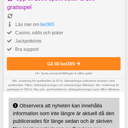
gratisspel
Läs mer om
bet365
Casino, odds och poker
Jackpottslots
Bra support
Gå till bet365
18+ Spela ansvarsfullt
|
Regler & villkor gäller
Min. insättning för spelkrediter är 50 kr. Utbetalningar exkluderar insatsen med
spelkrediter. Villkor, tidsbegränsningar och exkluderingar tillämpas. Min. insättning för
gratisspel är 500 kr. Max pris, spelrestriktioner, tidsbegränsningar samt villkor tillämpas.
Observera att nyheten kan innehålla
information som inte längre är aktuell då den
publicerades för länge sedan och är skriven