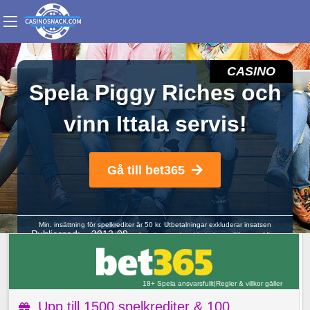
CASINO
Spela Piggy Riches och
vinn Ittala servis!
Gå till bet365
Min. insättning för spelkrediter är 50 kr. Utbetalningar exkluderar insatsen
Publicerad: 2013-09-
med spelkrediter. Villkor, tidsbegränsningar och exkluderingar tillämpas. Min.
30
Skribent:
Caroline
insättning för gratisspel är 500 kr. Max pris, spelrestriktioner,
tidsbegränsningar samt villkor tillämpas.
18+ Spela ansvarsfullt
|
Regler & villkor gäller
Upp till 1500 spelkrediter & 100