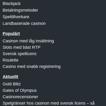
Blackjack
Betalningsmetoder
Speltillverkare
Landbaserade casinon
Populärt
Casinon med låg insättning
Slots med bäst RTP
Svensk spellicens
Roulette
Casino med snabb registrering
Aktuellt
Gold Blitz
Gates of Olympus
Casinorecensioner
Spelgränser hos casinon med svensk licens – så