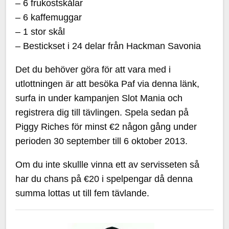
– 6 frukostskålar
– 6 kaffemuggar
– 1 stor skål
– Bestickset i 24 delar från Hackman Savonia
Det du behöver göra för att vara med i
utlottningen är att besöka Paf via denna länk,
surfa in under kampanjen Slot Mania och
registrera dig till tävlingen. Spela sedan på
Piggy Riches för minst €2 någon gång under
perioden 30 september till 6 oktober 2013.
Om du inte skullle vinna ett av servisseten så
har du chans på €20 i spelpengar då denna
summa lottas ut till fem tävlande.