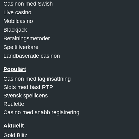
Casinon med Swish
Live casino
Mobilcasino
Blackjack
Betalningsmetoder
Speltillverkare
Landbaserade casinon
Populärt
Casinon med låg insättning
Slots med bäst RTP
Svensk spellicens
Roulette
Casino med snabb registrering
Aktuellt
Gold Blitz