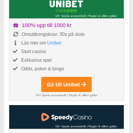
18+ Spela ansvarsfullt
|
Regler & villkor gäller
100% upp till 1000 kr
Omsättningskrav: 30x på slots
Läs mer om
Unibet
Stort casino
Exklusiva spel
Odds, poker & bingo
Gå till Unibet
18+ Spela ansvarsfullt
|
Regler & villkor gäller
18+ Spela ansvarsfullt
|
Regler & villkor gäller