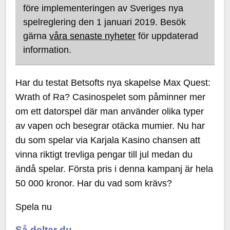
före implementeringen av Sveriges nya
spelreglering den 1 januari 2019. Besök
gärna
våra senaste nyheter
för uppdaterad
information.
Har du testat Betsofts nya skapelse Max Quest:
Wrath of Ra? Casinospelet som påminner mer
om ett datorspel där man använder olika typer
av vapen och besegrar otäcka mumier. Nu har
du som spelar via Karjala Kasino chansen att
vinna riktigt trevliga pengar till jul medan du
ändå spelar. Första pris i denna kampanj är hela
50 000 kronor. Har du vad som krävs?
Spela nu
Så deltar du