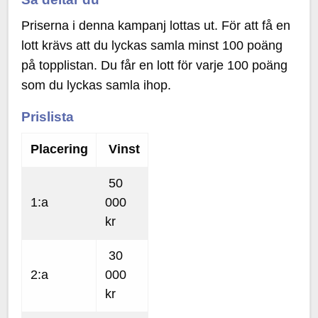
Priserna i denna kampanj lottas ut. För att få en
lott krävs att du lyckas samla minst 100 poäng
på topplistan. Du får en lott för varje 100 poäng
som du lyckas samla ihop.
Prislista
Placering
Vinst
50
1:a
000
kr
30
2:a
000
kr