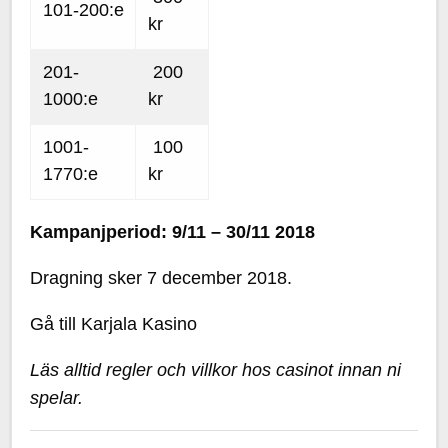
101-200:e
kr
201-
200
1000:e
kr
1001-
100
1770:e
kr
Kampanjperiod: 9/11 – 30/11 2018
Dragning sker 7 december 2018.
Gå till Karjala Kasino
Läs alltid regler och villkor hos casinot innan ni
spelar.