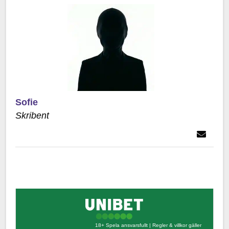
Sofie
Skribent
18+ Spela ansvarsfullt
|
Regler & villkor gäller