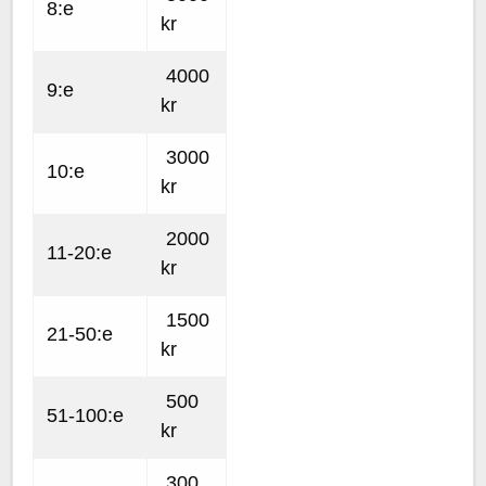
8:e
kr
4000
9:e
kr
3000
10:e
kr
2000
11-20:e
kr
1500
21-50:e
kr
500
51-100:e
kr
300