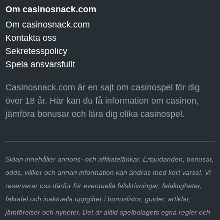
Om casinosnack.com
Om casinosnack.com
Kontakta oss
Sekretesspolicy
Spela ansvarsfullt
Casinosnack.com är en sajt om casinospel för dig
över 18 år. Här kan du få information om casinon,
jämföra bonusar och lära dig olika casinospel.
Sidan innehåller annons- och affiliatelänkar. Erbjudanden, bonusar,
odds, villkor och annan information kan ändras med kort varsel. Vi
reserverar oss därför för eventuella felskrivningar, felaktigheter,
faktafel och inaktuella uppgifter i bonuslistor, guider, artiklar,
jämförelser och nyheter. Det är alltid spelbolagets egna regler och