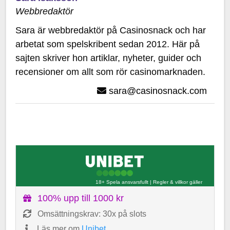
Webbredaktör
Sara är webbredaktör på Casinosnack och har
arbetat som spelskribent sedan 2012. Här på
sajten skriver hon artiklar, nyheter, guider och
recensioner om allt som rör casinomarknaden.
sara@casinosnack.com
18+ Spela ansvarsfullt
|
Regler & villkor gäller
100% upp till 1000 kr
Omsättningskrav: 30x på slots
Läs mer om
Unibet