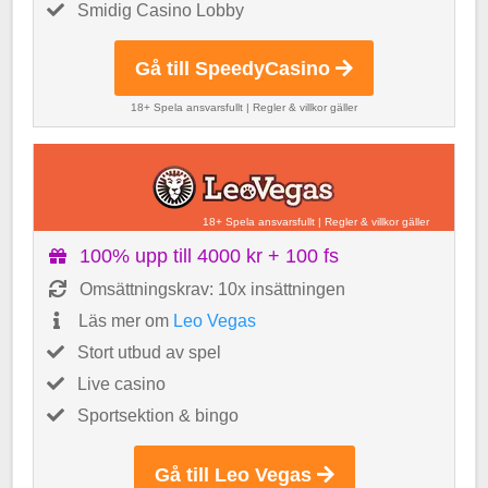
Smidig Casino Lobby
Gå till SpeedyCasino
18+ Spela ansvarsfullt
|
Regler & villkor gäller
18+ Spela ansvarsfullt
|
Regler & villkor gäller
100% upp till 4000 kr + 100 fs
Omsättningskrav: 10x insättningen
Läs mer om
Leo Vegas
Stort utbud av spel
Live casino
Sportsektion & bingo
Gå till Leo Vegas