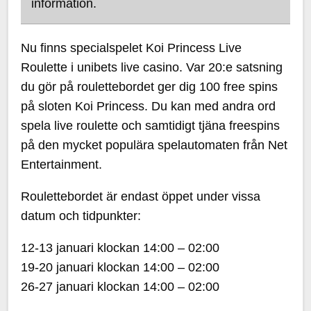
information.
Nu finns specialspelet Koi Princess Live
Roulette i unibets live casino. Var 20:e satsning
du gör på roulettebordet ger dig 100 free spins
på sloten Koi Princess. Du kan med andra ord
spela live roulette och samtidigt tjäna freespins
på den mycket populära spelautomaten från Net
Entertainment.
Roulettebordet är endast öppet under vissa
datum och tidpunkter:
12-13 januari klockan 14:00 – 02:00
19-20 januari klockan 14:00 – 02:00
26-27 januari klockan 14:00 – 02:00