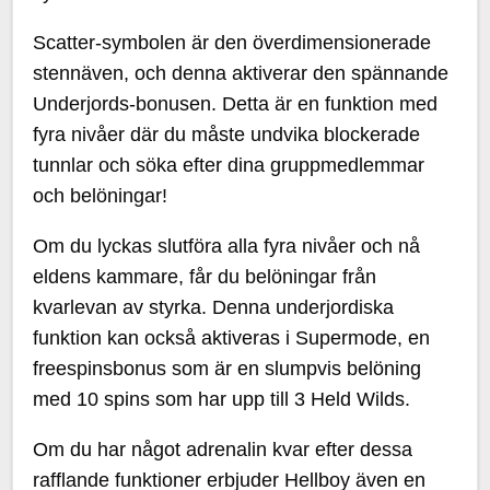
Scatter-symbolen är den överdimensionerade
stennäven, och denna aktiverar den spännande
Underjords-bonusen. Detta är en funktion med
fyra nivåer där du måste undvika blockerade
tunnlar och söka efter dina gruppmedlemmar
och belöningar!
Om du lyckas slutföra alla fyra nivåer och nå
eldens kammare, får du belöningar från
kvarlevan av styrka. Denna underjordiska
funktion kan också aktiveras i Supermode, en
freespinsbonus som är en slumpvis belöning
med 10 spins som har upp till 3 Held Wilds.
Om du har något adrenalin kvar efter dessa
rafflande funktioner erbjuder Hellboy även en