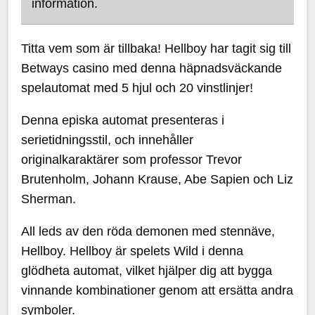
information.
Titta vem som är tillbaka! Hellboy har tagit sig till
Betways casino med denna häpnadsväckande
spelautomat med 5 hjul och 20 vinstlinjer!
Denna episka automat presenteras i
serietidningsstil, och innehåller
originalkaraktärer som professor Trevor
Brutenholm, Johann Krause, Abe Sapien och Liz
Sherman.
All leds av den röda demonen med stennäve,
Hellboy. Hellboy är spelets Wild i denna
glödheta automat, vilket hjälper dig att bygga
vinnande kombinationer genom att ersätta andra
symboler.