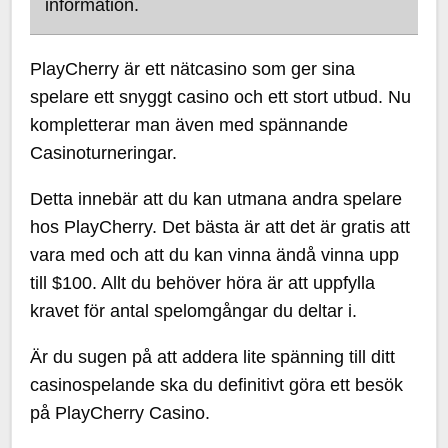
information.
PlayCherry är ett nätcasino som ger sina
spelare ett snyggt casino och ett stort utbud. Nu
kompletterar man även med spännande
Casinoturneringar.
Detta innebär att du kan utmana andra spelare
hos PlayCherry. Det bästa är att det är gratis att
vara med och att du kan vinna ändå vinna upp
till $100. Allt du behöver höra är att uppfylla
kravet för antal spelomgångar du deltar i.
Är du sugen på att addera lite spänning till ditt
casinospelande ska du definitivt göra ett besök
på PlayCherry Casino.