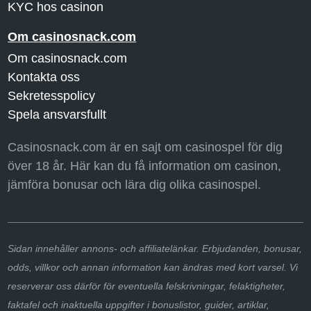
KYC hos casinon
Om casinosnack.com
Om casinosnack.com
Kontakta oss
Sekretesspolicy
Spela ansvarsfullt
Casinosnack.com är en sajt om casinospel för dig
över 18 år. Här kan du få information om casinon,
jämföra bonusar och lära dig olika casinospel.
Sidan innehåller annons- och affiliatelänkar. Erbjudanden, bonusar,
odds, villkor och annan information kan ändras med kort varsel. Vi
reserverar oss därför för eventuella felskrivningar, felaktigheter,
faktafel och inaktuella uppgifter i bonuslistor, guider, artiklar,