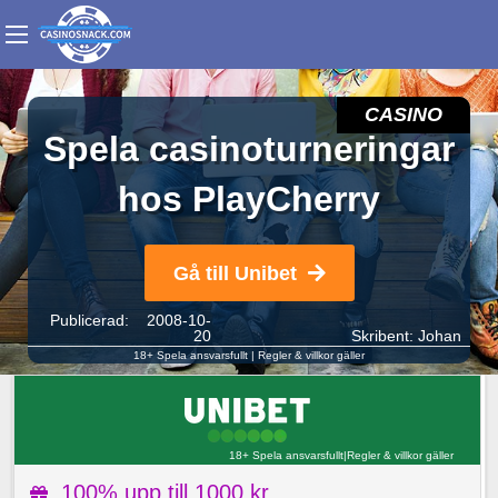
CASINO
Spela casinoturneringar
hos PlayCherry
Gå till Unibet
Publicerad: 2008-10-
20
Skribent:
Johan
18+ Spela ansvarsfullt
|
Regler & villkor gäller
18+ Spela ansvarsfullt
|
Regler & villkor gäller
100% upp till 1000 kr