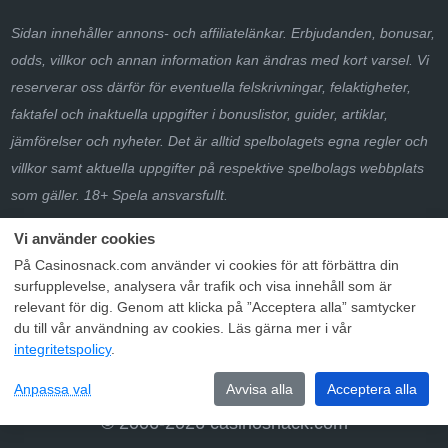
Sidan innehåller annons- och affiliatelänkar. Erbjudanden, bonusar,
odds, villkor och annan information kan ändras med kort varsel. Vi
reserverar oss därför för eventuella felskrivningar, felaktigheter,
faktafel och inaktuella uppgifter i bonuslistor, guider, artiklar,
jämförelser och nyheter. Det är alltid spelbolagets egna regler och
villkor samt aktuella uppgifter på respektive spelbolags webbplats
som gäller. 18+ Spela ansvarsfullt.
På Casinosnack.com använder vi cookies för att förbättra din
surfupplevelse, analysera vår trafik och visa innehåll som är
relevant för dig. Genom att klicka på ”Acceptera alla” samtycker
du till vår användning av cookies. Läs gärna mer i vår
integritetspolicy
.
Anpassa val
Avvisa alla
Acceptera alla
© 2006-2026 casinosnack.com