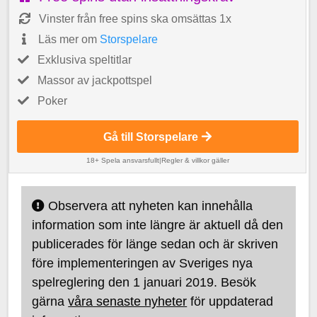
Vinster från free spins ska omsättas 1x
Läs mer om
Storspelare
Exklusiva speltitlar
Massor av jackpottspel
Poker
Gå till Storspelare
18+ Spela ansvarsfullt
|
Regler & villkor gäller
Observera att nyheten kan innehålla
information som inte längre är aktuell då den
publicerades för länge sedan och är skriven
före implementeringen av Sveriges nya
spelreglering den 1 januari 2019. Besök
gärna
våra senaste nyheter
för uppdaterad