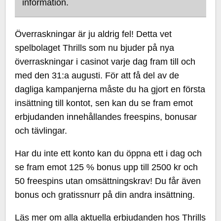
information.
Överraskningar är ju aldrig fel! Detta vet
spelbolaget Thrills som nu bjuder på nya
överraskningar i casinot varje dag fram till och
med den 31:a augusti. För att få del av de
dagliga kampanjerna måste du ha gjort en första
insättning till kontot, sen kan du se fram emot
erbjudanden innehållandes freespins, bonusar
och tävlingar.
Har du inte ett konto kan du öppna ett i dag och
se fram emot 125 % bonus upp till 2500 kr och
50 freespins utan omsättningskrav! Du får även
bonus och gratissnurr på din andra insättning.
Läs mer om alla aktuella erbjudanden hos Thrills