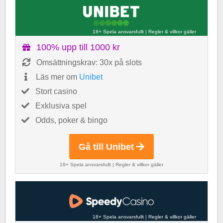
18+ Spela ansvarsfullt
|
Regler & villkor gäller
100% upp till 1000 kr
Omsättningskrav: 30x på slots
Läs mer om
Unibet
Stort casino
Exklusiva spel
Odds, poker & bingo
Gå till Unibet
18+ Spela ansvarsfullt
|
Regler & villkor gäller
18+ Spela ansvarsfullt
|
Regler & villkor gäller