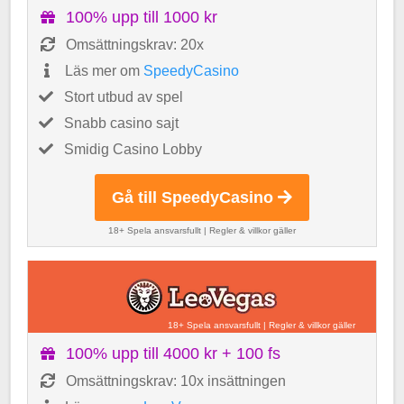
100% upp till 1000 kr
Omsättningskrav: 20x
Läs mer om
SpeedyCasino
Stort utbud av spel
Snabb casino sajt
Smidig Casino Lobby
Gå till SpeedyCasino
18+ Spela ansvarsfullt
|
Regler & villkor gäller
18+ Spela ansvarsfullt
|
Regler & villkor gäller
100% upp till 4000 kr + 100 fs
Omsättningskrav: 10x insättningen