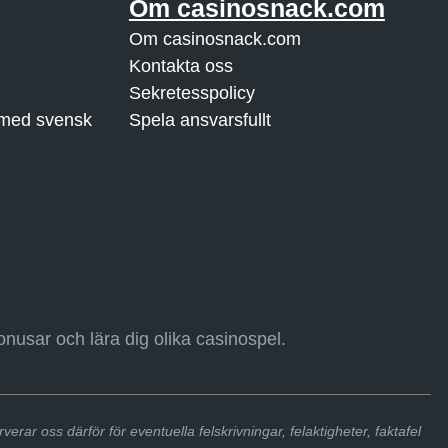
Om casinosnack.com
Om casinosnack.com
Kontakta oss
Sekretesspolicy
 med svensk
Spela ansvarsfullt
nusar och lära dig olika casinospel.
rar oss därför för eventuella felskrivningar, felaktigheter, faktafel