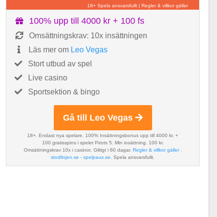
18+ Spela ansvarsfullt
|
Regler & villkor gäller
100% upp till 4000 kr + 100 fs
Omsättningskrav: 10x insättningen
Läs mer om
Leo Vegas
Stort utbud av spel
Live casino
Sportsektion & bingo
Gå till Leo Vegas
18+. Endast nya spelare. 100% Insättningsbonus upp till 4000 kr. +
100 gratisspins i spelet Pirots 5. Min insättning. 100 kr.
Omsättningskrav 10x i casinot. Giltigt i 60 dagar.
Regler & villkor gäller
.
stodlinjen.se
-
spelpaus.se
. Spela ansvarsfullt.