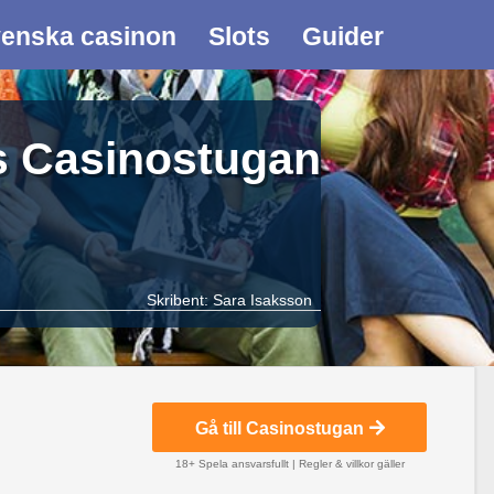
enska casinon
Slots
Guider
s Casinostugan
Skribent:
Sara Isaksson
Gå till Casinostugan
18+ Spela ansvarsfullt
|
Regler & villkor gäller