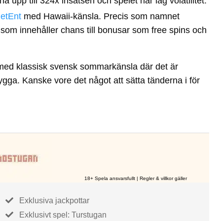
upp till 324x insatsen och spelet har låg volatilitet.
etEnt
med Hawaii-känsla. Precis som namnet
 som innehåller chans till bonusar som free spins och
med klassisk svensk sommarkänsla där det är
ga. Kanske vore det något att sätta tänderna i för
18+ Spela ansvarsfullt
|
Regler & villkor gäller
Exklusiva jackpottar
Exklusivt spel: Turstugan