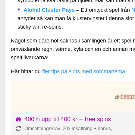
symbolerna kvarlåsta på hjulen. Här kan man vinna 
Aloha! Cluster Pays
– Ett omtyckt spel från
N
antyder så kan man få klustervinster i denna slot
sticky win re-spins.
Något som däremot saknas i samlingen är ett spel 
omväxlande regn, värme, kyla och en och annan myg
speltillverkarna!
Här hittar du
fler tips på slots med sommartema
.
400% upp till 400 kr + free spins
Omsättningskrav: 20x insättning + bonus,