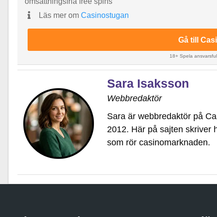
omsättningsfria free spins
Läs mer om
Casinostugan
Gå till Ca
18+ Spela ansvarsful
Sara Isaksson
Webbredaktör
Sara är webbredaktör på Ca
2012. Här på sajten skriver h
som rör casinomarknaden.