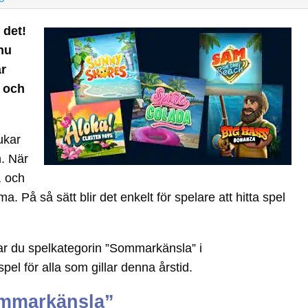
 det!
nu
är
r och
ukar
. När
, och
. På så sätt blir det enkelt för spelare att hitta spel
ar du spelkategorin ”Sommarkänsla” i
el för alla som gillar denna årstid.
sommarkänsla”