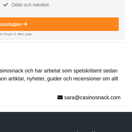
Odds och retrobet
sinostugan
lt
|
Regler & villkor gäller
sinosnack och har arbetat som spelskribent sedan
on artiklar, nyheter, guider och recensioner om allt
sara@casinosnack.com