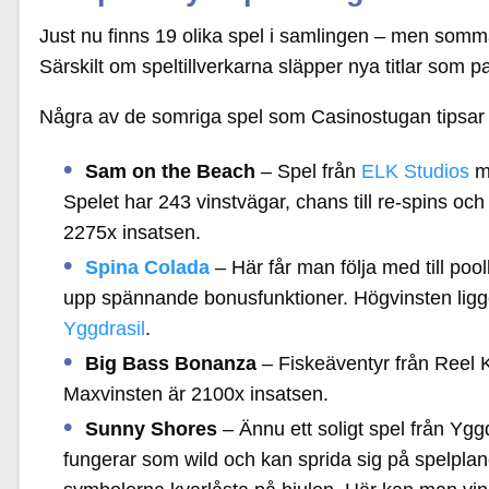
Just nu finns 19 olika spel i samlingen – men somma
Särskilt om speltillverkarna släpper nya titlar som p
Några av de somriga spel som Casinostugan tipsar
Sam on the Beach
– Spel från
ELK Studios
me
Spelet har 243 vinstvägar, chans till re-spins oc
2275x insatsen.
Spina Colada
– Här får man följa med till pool
upp spännande bonusfunktioner. Högvinsten ligg
Yggdrasil
.
Big Bass Bonanza
– Fiskeäventyr från Reel K
Maxvinsten är 2100x insatsen.
Sunny Shores
– Ännu ett soligt spel från Ygg
fungerar som wild och kan sprida sig på spelplan