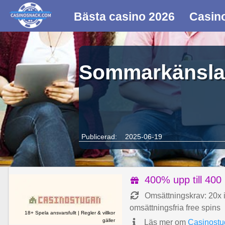
Bästa casino 2026
Casin
Sommarkänsla 
Publicerad: 2025-06-19
400% upp till 400 
Omsättningskrav: 20x i
omsättningsfria free spins
18+ Spela ansvarsfullt
|
Regler & villkor
gäller
Läs mer om
Casinost