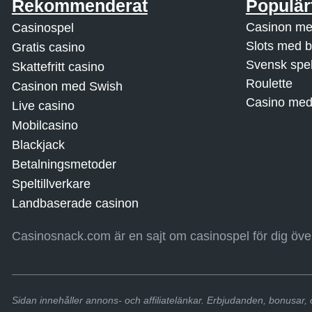
Rekommenderat
Populär
Casinon med
Casinospel
Slots med 
Gratis casino
Svensk spel
Skattefritt casino
Roulette
Casinon med Swish
Casino med 
Live casino
Mobilcasino
Blackjack
Betalningsmetoder
Speltillverkare
Landbaserade casinon
Casinosnack.com är en sajt om casinospel för dig över
Sidan innehåller annons- och affiliatelänkar. Erbjudanden, bonusar, o