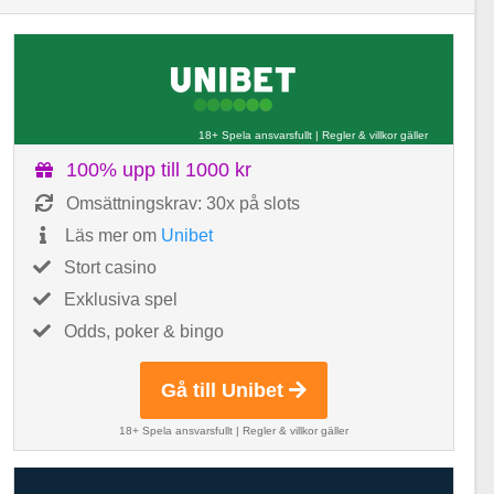
18+ Spela ansvarsfullt
|
Regler & villkor gäller
100% upp till 1000 kr
Omsättningskrav: 30x på slots
Läs mer om
Unibet
Stort casino
Exklusiva spel
Odds, poker & bingo
Gå till Unibet
18+ Spela ansvarsfullt
|
Regler & villkor gäller