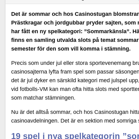
Det är sommar och hos Casinostugan blomstrar
Prästkragar och jordgubbar pryder sajten, som 
har fått en ny spelkategori: ”Sommarkänsla”. H
finns en samling utvalda slots på temat somma
semester för den som vill komma i stämning.
Precis som under jul eller stora sportevenemang br
casinosajterna lyfta fram spel som passar säsongen
det är jul dyker en särskild kategori med julspel upp
vid fotbolls-VM kan man ofta hitta slots med sporttema
som matchar stämningen.
Nu är det alltså sommar, och hos Casinostugan hitt
casinoavdelningen. Det är en sektion med somriga sp
19 spel i nya spelkategorin ”