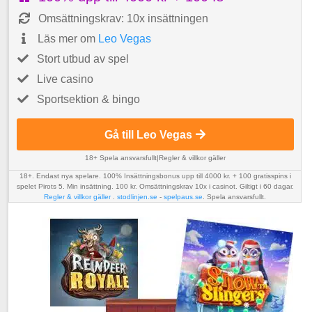
Omsättningskrav: 10x insättningen
Läs mer om
Leo Vegas
Stort utbud av spel
Live casino
Sportsektion & bingo
Gå till Leo Vegas
18+ Spela ansvarsfullt
|
Regler & villkor gäller
18+. Endast nya spelare. 100% Insättningsbonus upp till 4000 kr. + 100 gratisspins i
spelet Pirots 5. Min insättning. 100 kr. Omsättningskrav 10x i casinot. Giltigt i 60 dagar.
Regler & villkor gäller
.
stodlinjen.se
-
spelpaus.se
. Spela ansvarsfullt.