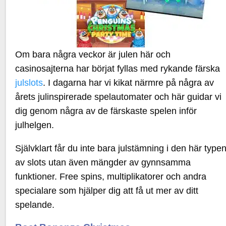
Om bara några veckor är julen här och
casinosajterna har börjat fyllas med rykande färska
julslots
. I dagarna har vi kikat närmre på några av
årets julinspirerade spelautomater och här guidar vi
dig genom några av de färskaste spelen inför
julhelgen.
Självklart får du inte bara julstämning i den här type
av slots utan även mängder av gynnsamma
funktioner. Free spins, multiplikatorer och andra
specialare som hjälper dig att få ut mer av ditt
spelande.