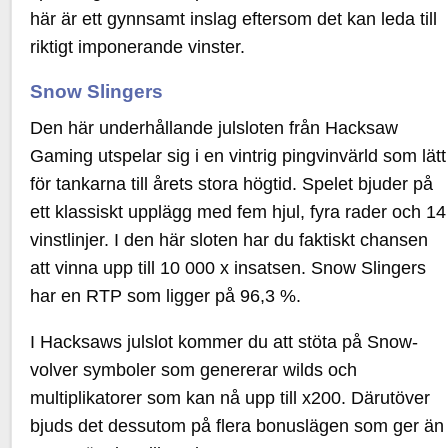
här är ett gynnsamt inslag eftersom det kan leda till
riktigt imponerande vinster.
Snow Slingers
Den här underhållande julsloten från Hacksaw
Gaming utspelar sig i en vintrig pingvinvärld som lätt
för tankarna till årets stora högtid. Spelet bjuder på
ett klassiskt upplägg med fem hjul, fyra rader och 1
vinstlinjer. I den här sloten har du faktiskt chansen
att vinna upp till 10 000 x insatsen. Snow Slingers
har en RTP som ligger på 96,3 %.
I Hacksaws julslot kommer du att stöta på Snow-
volver symboler som genererar wilds och
multiplikatorer som kan nå upp till x200. Därutöver
bjuds det dessutom på flera bonuslägen som ger än