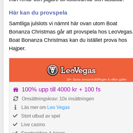
Här kan du provspela
Samtliga julslots vi nämnt här ovan utom Boat
Bonanza Christmas går att provspela hos LeoVegas
Boat Bonanza Christmas kan du istället prova hos
Hajper.
18+ Spela ansvarsfullt
|
Regler & villkor gäller
100% upp till 4000 kr + 100 fs
Omsättningskrav: 10x insättningen
Läs mer om
Leo Vegas
Stort utbud av spel
Live casino