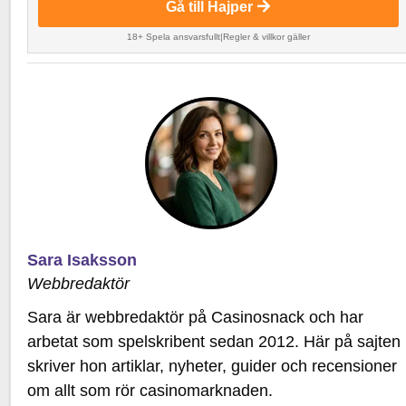
Gå till Hajper
18+ Spela ansvarsfullt
|
Regler & villkor gäller
Sara Isaksson
Webbredaktör
Sara är webbredaktör på Casinosnack och har
arbetat som spelskribent sedan 2012. Här på sajten
skriver hon artiklar, nyheter, guider och recensioner
om allt som rör casinomarknaden.