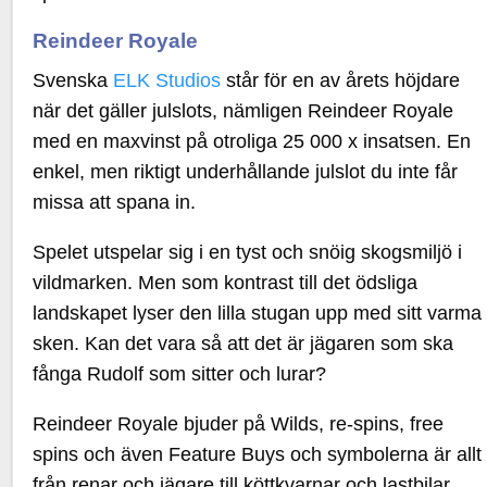
Reindeer Royale
Svenska
ELK Studios
står för en av årets höjdare
när det gäller julslots, nämligen Reindeer Royale
med en maxvinst på otroliga 25 000 x insatsen. En
enkel, men riktigt underhållande julslot du inte får
missa att spana in.
Spelet utspelar sig i en tyst och snöig skogsmiljö i
vildmarken. Men som kontrast till det ödsliga
landskapet lyser den lilla stugan upp med sitt varma
sken. Kan det vara så att det är jägaren som ska
fånga Rudolf som sitter och lurar?
Reindeer Royale bjuder på Wilds, re-spins, free
spins och även Feature Buys och symbolerna är allt
från renar och jägare till köttkvarnar och lastbilar.