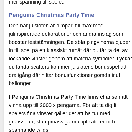
mer spänning till spelet.
Penguins Christmas Party Time
Den här julsloten är pimpad till max med
julinspirerade dekorationer och andra inslag som
boostar feststämningen. De söta pingvinerna bjuder
in till spel på ett klassiskt rutnät där du får ta del av
lockande vinster genom att matcha symboler. Lycka
du landa scatters kommer julslotens bonusspel att
dra igång där hittar bonusfunktioner gömda inuti
ballonger.
I Penguins Christmas Party Time finns chansen att
vinna upp till 2000 x pengarna. För att ta dig till
spelets fina vinster gäller det att ha tur med
gratissnurr, slumpmässiga multiplikatorer och
spännande wilds.