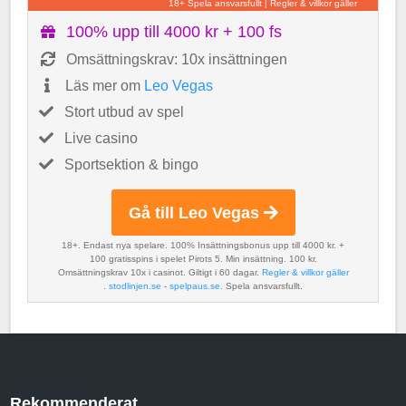
18+ Spela ansvarsfullt
|
Regler & villkor gäller
100% upp till 4000 kr + 100 fs
Omsättningskrav: 10x insättningen
Läs mer om
Leo Vegas
Stort utbud av spel
Live casino
Sportsektion & bingo
Gå till Leo Vegas
18+. Endast nya spelare. 100% Insättningsbonus upp till 4000 kr. +
100 gratisspins i spelet Pirots 5. Min insättning. 100 kr.
Omsättningskrav 10x i casinot. Giltigt i 60 dagar.
Regler & villkor gäller
.
stodlinjen.se
-
spelpaus.se
. Spela ansvarsfullt.
Rekommenderat