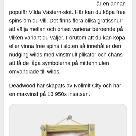
är en annan
populär Vilda Västern-slot. Här kan du köpa free
spins om du vill. Det finns flera olika gratissnurr
att välja mellan och priset varierar beroende på
vilken variant du väljer. Förutom att du kan köpa
eller vinna free spins i sloten så innehåller den
nudging wilds med vinstmultiplikator och chans
att få de låga symbolerna på mittenhjulen
omvandlade till wilds.
Deadwood har skapats av Nolimit City och har
en maxvinst på 13 950x insatsen.