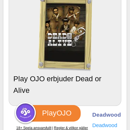
Play OJO erbjuder Dead or
Alive
PlayOJO
Deadwood
Deadwood
18+ Spela ansvarsfullt
|
Regler & villkor gäller