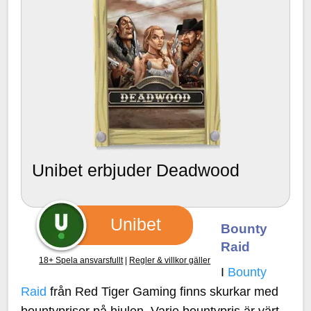
Unibet erbjuder Deadwood
Unibet
Bounty
Raid
18+ Spela ansvarsfullt
|
Regler & villkor gäller
I
Bounty
Raid
från Red Tiger Gaming finns skurkar med
bountypriser på hjulen. Varje bountypris är värt