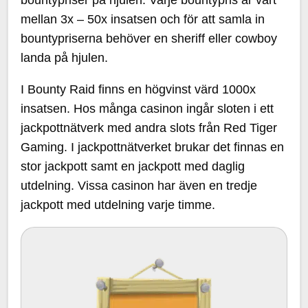
mellan 3x – 50x insatsen och för att samla in
bountypriserna behöver en sheriff eller cowboy
landa på hjulen.
I Bounty Raid finns en högvinst värd 1000x
insatsen. Hos många casinon ingår sloten i ett
jackpottnätverk med andra slots från Red Tiger
Gaming. I jackpottnätverket brukar det finnas en
stor jackpott samt en jackpott med daglig
utdelning. Vissa casinon har även en tredje
jackpott med utdelning varje timme.