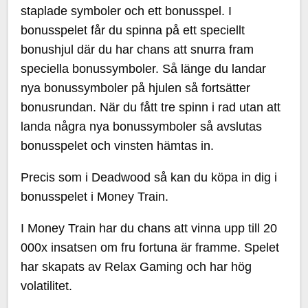
staplade symboler och ett bonusspel. I
bonusspelet får du spinna på ett speciellt
bonushjul där du har chans att snurra fram
speciella bonussymboler. Så länge du landar
nya bonussymboler på hjulen så fortsätter
bonusrundan. När du fått tre spinn i rad utan att
landa några nya bonussymboler så avslutas
bonusspelet och vinsten hämtas in.
Precis som i Deadwood så kan du köpa in dig i
bonusspelet i Money Train.
I Money Train har du chans att vinna upp till 20
000x insatsen om fru fortuna är framme. Spelet
har skapats av Relax Gaming och har hög
volatilitet.