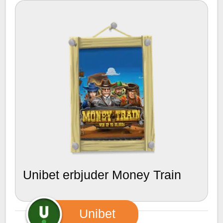
Unibet erbjuder Money Train
Unibet