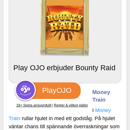
Play OJO erbjuder Bounty Raid
PlayOJO
Money
Train
18+ Spela ansvarsfullt
|
Regler & villkor gäller
I
Money
Train
rullar hjulet in med ett godståg. På hjulet
väntar chans till spännande överraskningar som