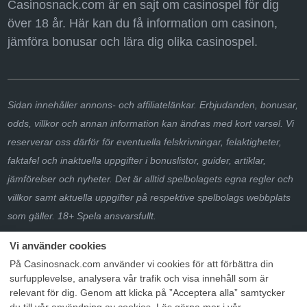
Casinosnack.com är en sajt om casinospel för dig
över 18 år. Här kan du få information om casinon,
jämföra bonusar och lära dig olika casinospel.
Sidan innehåller annons- och affiliatelänkar. Erbjudanden, bonusar,
odds, villkor och annan information kan ändras med kort varsel. Vi
reserverar oss därför för eventuella felskrivningar, felaktigheter,
faktafel och inaktuella uppgifter i bonuslistor, guider, artiklar,
jämförelser och nyheter. Det är alltid spelbolagets egna regler och
villkor samt aktuella uppgifter på respektive spelbolags webbplats
som gäller. 18+ Spela ansvarsfullt.
På Casinosnack.com använder vi cookies för att förbättra din
surfupplevelse, analysera vår trafik och visa innehåll som är
relevant för dig. Genom att klicka på ”Acceptera alla” samtycker