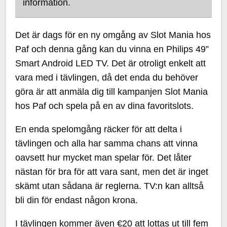
information.
Det är dags för en ny omgång av Slot Mania hos
Paf och denna gång kan du vinna en Philips 49”
Smart Android LED TV. Det är otroligt enkelt att
vara med i tävlingen, då det enda du behöver
göra är att anmäla dig till kampanjen Slot Mania
hos Paf och spela på en av dina favoritslots.
En enda spelomgång räcker för att delta i
tävlingen och alla har samma chans att vinna
oavsett hur mycket man spelar för. Det låter
nästan för bra för att vara sant, men det är inget
skämt utan sådana är reglerna. TV:n kan alltså
bli din för endast någon krona.
I tävlingen kommer även €20 att lottas ut till fem