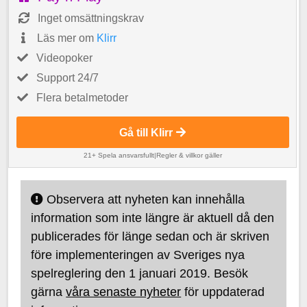
Inget omsättningskrav
Läs mer om
Klirr
Videopoker
Support 24/7
Flera betalmetoder
Gå till Klirr
21+ Spela ansvarsfullt
|
Regler & villkor gäller
Observera att nyheten kan innehålla
information som inte längre är aktuell då den
publicerades för länge sedan och är skriven
före implementeringen av Sveriges nya
spelreglering den 1 januari 2019. Besök
gärna
våra senaste nyheter
för uppdaterad