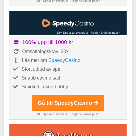
18+ Spela ansvarsfullt
|
Regler & villkor gäller
18+ Spela ansvarsfullt
|
Regler & villkor gäller
100% upp till 1000 kr
Omsättningskrav: 20x
Läs mer om
SpeedyCasino
Stort utbud av spel
Snabb casino sajt
Smidig Casino Lobby
Gå till SpeedyCasino
18+ Spela ansvarsfullt
|
Regler & villkor gäller