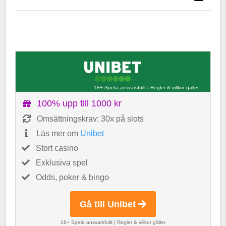
18+ Spela ansvarsfullt
|
Regler & villkor gäller
100% upp till 1000 kr
Omsättningskrav: 30x på slots
Läs mer om
Unibet
Stort casino
Exklusiva spel
Odds, poker & bingo
Gå till Unibet
18+ Spela ansvarsfullt
|
Regler & villkor gäller