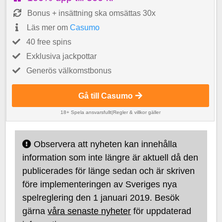
Bonus + insättning ska omsättas 30x
Läs mer om
Casumo
40 free spins
Exklusiva jackpottar
Generös välkomstbonus
Gå till Casumo
18+ Spela ansvarsfullt
|
Regler & villkor gäller
Observera att nyheten kan innehålla
information som inte längre är aktuell då den
publicerades för länge sedan och är skriven
före implementeringen av Sveriges nya
spelreglering den 1 januari 2019. Besök
gärna
våra senaste nyheter
för uppdaterad