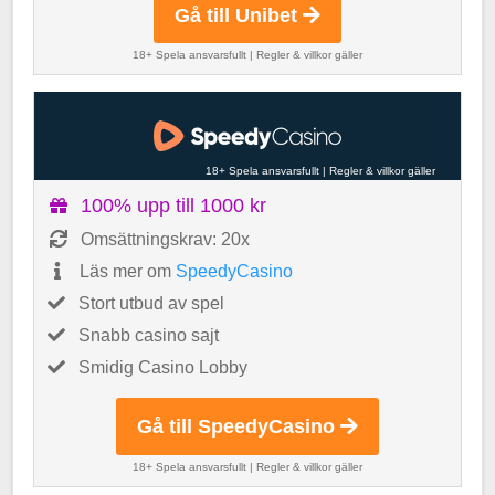
Gå till Unibet
18+ Spela ansvarsfullt
|
Regler & villkor gäller
18+ Spela ansvarsfullt
|
Regler & villkor gäller
100% upp till 1000 kr
Omsättningskrav: 20x
Läs mer om
SpeedyCasino
Stort utbud av spel
Snabb casino sajt
Smidig Casino Lobby
Gå till SpeedyCasino
18+ Spela ansvarsfullt
|
Regler & villkor gäller