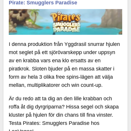
Pirate: Smugglers Paradise
I denna produktion från Yggdrasil snurrar hjulen
mot seglet på ett sjörövarskepp under uppsyn
av en krabba vars ena klo ersatts av en
piratkrok. Sloten bjuder på en massa skatter i
form av hela 3 olika free spins-lägen att välja
mellan, multiplikatorer och win count-up.
Är du redo att ta dig an den lille krabban och
roffa åt dig dyrgriparna? Hissa segel och skapa
kluster på hjulen för din chans till fina vinster.
Testa Pirates: Smugglers Paradise hos