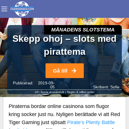
MÅNADENS SLOTSTEMA
Skepp ohoj – slots med
pirattema
Gå till
Publicerad: 2019-09-
05
Skribent:
Sofie
18+ Spela ansvarsfullt
|
Regler & villkor gäller
Piraterna bordar online casinona som flugor
kring socker just nu. Nyligen berättade vi att Red
Tiger Gaming just sjösatt
Pirate’s Plenty Battle