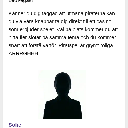
LeoVegas!
Känner du dig taggad att utmana piraterna kan
du via våra knappar ta dig direkt till ett casino
som erbjuder spelet. Väl på plats kommer du att
hitta fler slotar på samma tema och du kommer
snart att förstå varför. Piratspel är grymt roliga.
ARRRGHHH!
Sofie