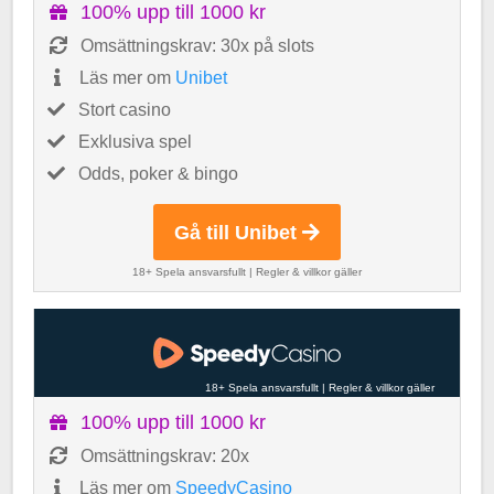
100% upp till 1000 kr
Omsättningskrav: 30x på slots
Läs mer om
Unibet
Stort casino
Exklusiva spel
Odds, poker & bingo
Gå till Unibet
18+ Spela ansvarsfullt
|
Regler & villkor gäller
18+ Spela ansvarsfullt
|
Regler & villkor gäller
100% upp till 1000 kr
Omsättningskrav: 20x
Läs mer om
SpeedyCasino