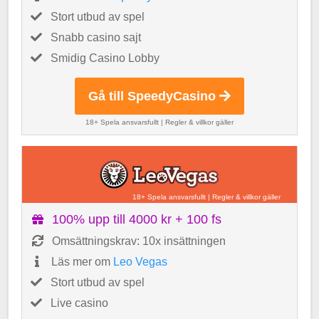
Stort utbud av spel
Snabb casino sajt
Smidig Casino Lobby
Gå till SpeedyCasino
18+ Spela ansvarsfullt
|
Regler & villkor gäller
18+ Spela ansvarsfullt
|
Regler & villkor gäller
100% upp till 4000 kr + 100 fs
Omsättningskrav: 10x insättningen
Läs mer om
Leo Vegas
Stort utbud av spel
Live casino