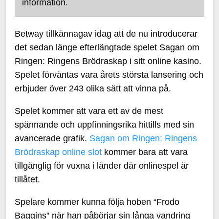
information.
Betway tillkännagav idag att de nu introducerar
det sedan länge efterlängtade spelet Sagan om
Ringen: Ringens Brödraskap i sitt online kasino.
Spelet förväntas vara årets största lansering och
erbjuder över 243 olika sätt att vinna på.
Spelet kommer att vara ett av de mest
spännande och uppfinningsrika hittills med sin
avancerade grafik.
Sagan om Ringen: Ringens
Brödraskap online slot
kommer bara att vara
tillgänglig för vuxna i länder där onlinespel är
tillåtet.
Spelare kommer kunna följa hoben “Frodo
Baggins” när han påbörjar sin långa vandring