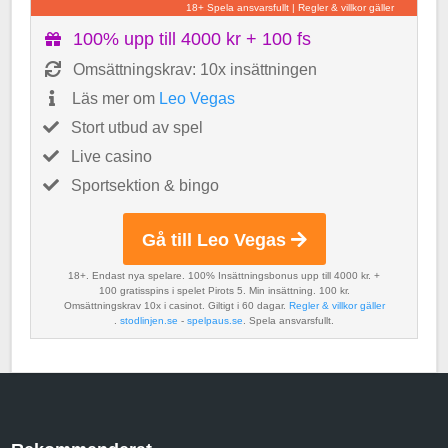
18+ Spela ansvarsfullt
|
Regler & villkor gäller
100% upp till 4000 kr + 100 fs
Omsättningskrav: 10x insättningen
Läs mer om
Leo Vegas
Stort utbud av spel
Live casino
Sportsektion & bingo
Gå till Leo Vegas
18+. Endast nya spelare. 100% Insättningsbonus upp till 4000 kr. +
100 gratisspins i spelet Pirots 5. Min insättning. 100 kr.
Omsättningskrav 10x i casinot. Giltigt i 60 dagar.
Regler & villkor gäller
.
stodlinjen.se
-
spelpaus.se
. Spela ansvarsfullt.