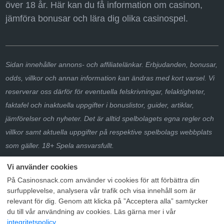
över 18 år. Här kan du få information om casinon,
jämföra bonusar och lära dig olika casinospel.
Sidan innehåller annons- och affiliatelänkar. Erbjudanden, bonusar,
odds, villkor och annan information kan ändras med kort varsel. Vi
reserverar oss därför för eventuella felskrivningar, felaktigheter,
faktafel och inaktuella uppgifter i bonuslistor, guider, artiklar,
jämförelser och nyheter. Det är alltid spelbolagets egna regler och
villkor samt aktuella uppgifter på respektive spelbolags webbplats
som gäller. 18+ Spela ansvarsfullt.
På Casinosnack.com använder vi cookies för att förbättra din
surfupplevelse, analysera vår trafik och visa innehåll som är
relevant för dig. Genom att klicka på ”Acceptera alla” samtycker
du till vår användning av cookies. Läs gärna mer i vår
integritetspolicy
.