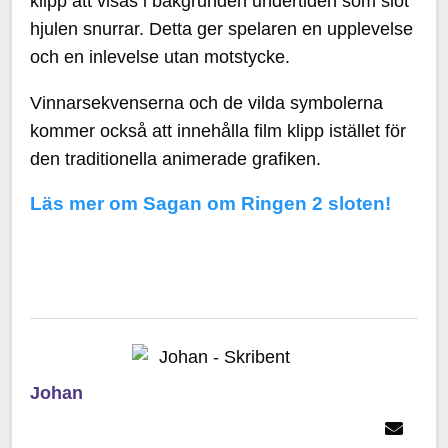
klipp att visas i bakgrunden undertiden som slot
hjulen snurrar. Detta ger spelaren en upplevelse
och en inlevelse utan motstycke.
Vinnarsekvenserna och de vilda symbolerna
kommer också att innehålla film klipp istället för
den traditionella animerade grafiken.
Läs mer om Sagan om Ringen 2 sloten!
Johan