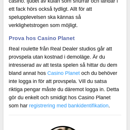
casino. ljudet av kulan som snurrar och landar i
ett fack hörs också tydligt. Allt för att
spelupplevelsen ska kännas så
verklighetstrogen som möjligt.
Prova hos Casino Planet
Real roulette från Real Dealer studios går att
provspela utan kostnad i demoläge. Är du
intresserad av att testa spelen så hittar du dem
bland annat hos
Casino Planet
och du behöver
inte logga in för att provspela. Vill du satsa
riktiga pengar måste du däremot logga in. Detta
gör du enkelt och smidigt hos Casino Planet
som har
registrering med bankidentifikation
.