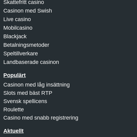
Skattefritt casino
Casinon med Swish
Live casino
Mobilcasino
Blackjack
Betalningsmetoder
Speltillverkare
Landbaserade casinon
Populärt
Casinon med låg insättning
Slots med bäst RTP
Svensk spellicens
Roulette
Casino med snabb registrering
Aktuellt