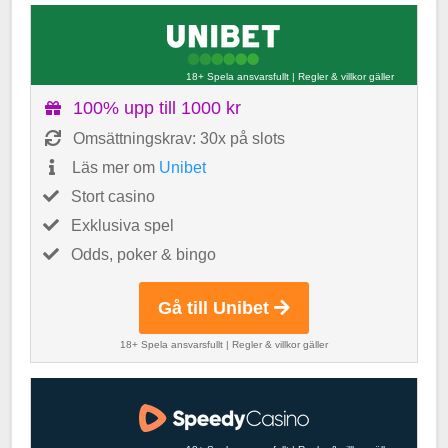
18+ Spela ansvarsfullt
|
Regler & villkor gäller
100% upp till 1000 kr
Omsättningskrav: 30x på slots
Läs mer om
Unibet
Stort casino
Exklusiva spel
Odds, poker & bingo
Gå till Unibet
18+ Spela ansvarsfullt
|
Regler & villkor gäller