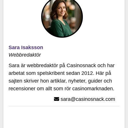
Sara Isaksson
Webbredaktör
Sara är webbredaktör på Casinosnack och har
arbetat som spelskribent sedan 2012. Här på
sajten skriver hon artiklar, nyheter, guider och
recensioner om allt som rör casinomarknaden.
sara@casinosnack.com