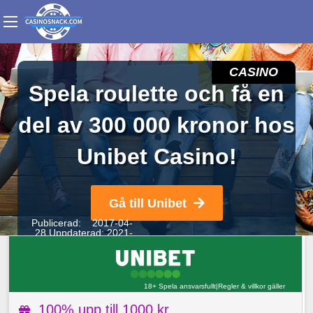
CASINO
Spela roulette och få en
del av 300 000 kronor hos
Unibet Casino!
Gå till Unibet
Publicerad: 2017-04-
28
Uppdaterad: 2021-
08-06
Skribent:
Lina
18+ Spela ansvarsfullt
|
Regler & villkor gäller
18+ Spela ansvarsfullt
|
Regler & villkor gäller
100% upp till 1000 kr