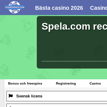
Bästa casino 2026
Casin
Spela.com rec
Bonus och freespins
Registrering
Casino
Svensk licens