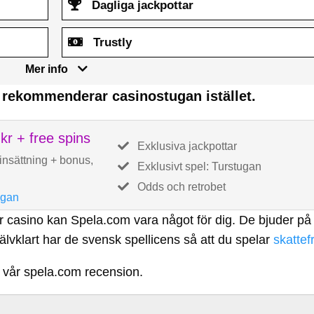
Dagliga jackpottar
Trustly
Mer info
i rekommenderar casinostugan istället.
kr + free spins
Exklusiva jackpottar
insättning + bonus,
Exklusivt spel: Turstugan
Odds och retrobet
ugan
ar casino kan Spela.com vara något för dig. De bjuder på
älvklart har de svensk spellicens så att du spelar
skattefr
i vår spela.com recension.