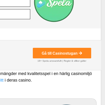
Gå till Casinostugan
18+ Spela ansvarsfullt
|
Regler & villkor gäller
 mängder med kvalitetsspel i en härlig casinomiljö
itt
i deras casino.