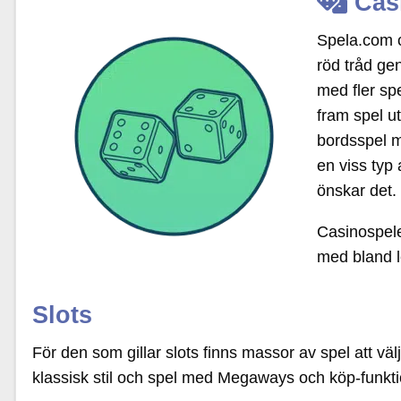
Cas
Spela.com c
röd tråd ge
med fler spe
fram spel ut
bordsspel ma
en viss typ 
önskar det.
Casinospele
med bland l
Slots
För den som gillar slots finns massor av spel att vä
klassisk stil och spel med Megaways och köp-funkti