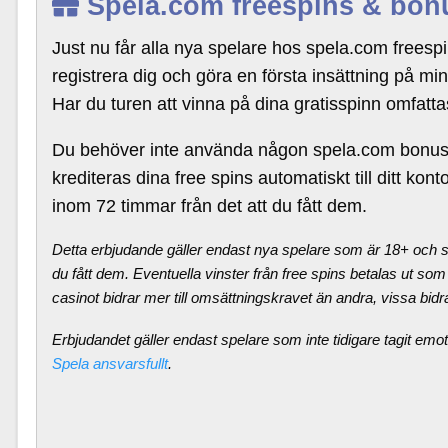
Spela.com freespins & bon
Just nu får alla nya spelare hos spela.com freesp
registrera dig och göra en första insättning på min
Har du turen att vinna på dina gratisspinn omfatt
Du behöver inte använda någon spela.com bonuskod
krediteras dina free spins automatiskt till ditt k
inom 72 timmar från det att du fått dem.
Detta erbjudande gäller endast nya spelare som är 18+ och som
du fått dem. Eventuella vinster från free spins betalas ut 
casinot bidrar mer till omsättningskravet än andra, vissa bidr
Erbjudandet gäller endast spelare som inte tidigare tagit em
Spela ansvarsfullt
.