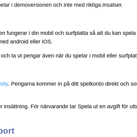
pelar i demoversionen och inte med riktiga insatser.
 fungerar i din mobil och surfplatta så att du kan spela v
ed android eller iOS.
och ta ut pengar även när du spelar i mobil eller surfplat
stly
. Pengarna kommer in på ditt spelkonto direkt och so
r insättning. För närvarande tar Spela ut en avgift för 
ort