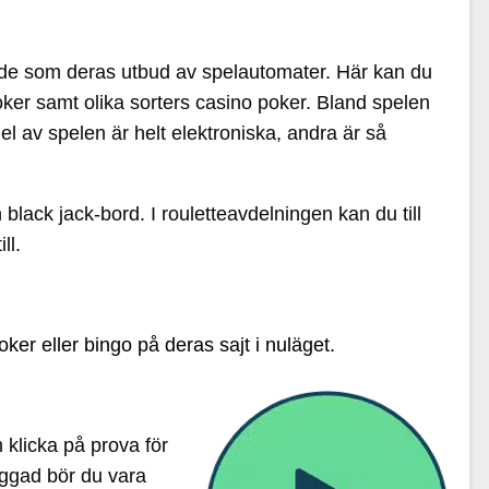
nde som deras utbud av spelautomater. Här kan du
oker samt olika sorters casino poker. Bland spelen
l av spelen är helt elektroniska, andra är så
h black jack-bord. I rouletteavdelningen kan du till
ll.
ker eller bingo på deras sajt i nuläget.
klicka på prova för
oggad bör du vara