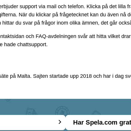
bjuder support via mail och telefon. Klicka på det lilla fr
ifterna. När du klickar på frågetecknet kan du även nå d
 hittar du svar på frågor inom olika ämnen, det går också
ontaktsidan och FAQ-avdelningen svår att hitta vilket dra
de hade chattsupport.
säte på Malta. Sajten startade upp 2018 och har i dag sv
Har Spela.com gra