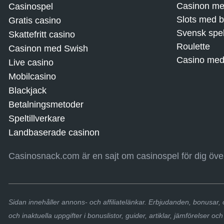
Casinon med
Casinospel
Slots med 
Gratis casino
Svensk spel
Skattefritt casino
Roulette
Casinon med Swish
Casino med 
Live casino
Mobilcasino
Blackjack
Betalningsmetoder
Speltillverkare
Landbaserade casinon
Casinosnack.com är en sajt om casinospel för dig över
Sidan innehåller annons- och affiliatelänkar. Erbjudanden, bonusar, o
och inaktuella uppgifter i bonuslistor, guider, artiklar, jämförelser 