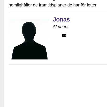
hemlighåller de framtidsplaner de har för lotten.
Jonas
Skribent