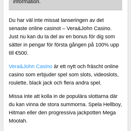
information.
Du har väl inte missat lanseringen av det
senaste online casinot – Vera&John Casino.
Just nu kan du ta del av en bonus för dig som
sätter in pengar för första gången på 100% upp
till €500.
Vera&John Casino
är ett nytt och fräscht online
casino som erbjuder spel som slots, videoslots,
roulette, black jack och flera andra spel.
Missa inte att kolla in de populära slottarna där
du kan vinna de stora summorna. Spela Hellboy,
Hitman eller den progressiva jackpotten Mega
Moolah.