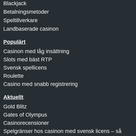
Blackjack
Betalningsmetoder
Speltillverkare
Landbaserade casinon
Populärt
Casinon med låg insättning
Slots med bäst RTP
Svensk spellicens
Roulette
Casino med snabb registrering
Aktuellt
Gold Blitz
Gates of Olympus
Casinorecensioner
Spelgränser hos casinon med svensk licens – så