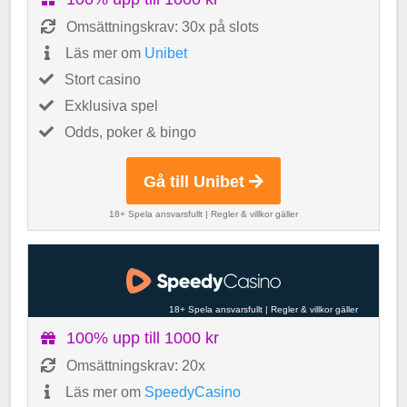
Omsättningskrav: 30x på slots
Läs mer om
Unibet
Stort casino
Exklusiva spel
Odds, poker & bingo
Gå till Unibet
18+ Spela ansvarsfullt
|
Regler & villkor gäller
18+ Spela ansvarsfullt
|
Regler & villkor gäller
100% upp till 1000 kr
Omsättningskrav: 20x
Läs mer om
SpeedyCasino