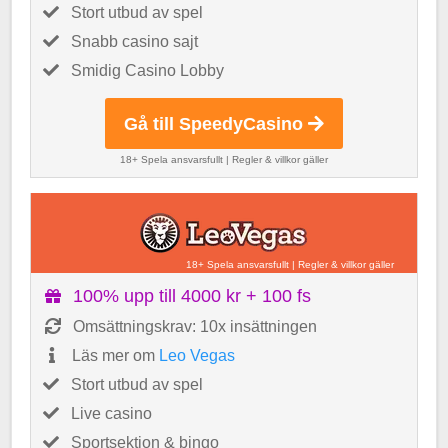
Stort utbud av spel
Snabb casino sajt
Smidig Casino Lobby
Gå till SpeedyCasino
18+ Spela ansvarsfullt
|
Regler & villkor gäller
18+ Spela ansvarsfullt
|
Regler & villkor gäller
100% upp till 4000 kr + 100 fs
Omsättningskrav: 10x insättningen
Läs mer om
Leo Vegas
Stort utbud av spel
Live casino
Sportsektion & bingo