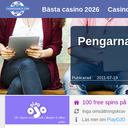
Bästa casino 2026
Casin
Pengarna
Publicerad: 2011-07-19
100 free spins på
Inga omsättningskrav
18+ Spela ansvarsfullt
|
Regler & villkor
Läs mer om
PlayOJO
gäller