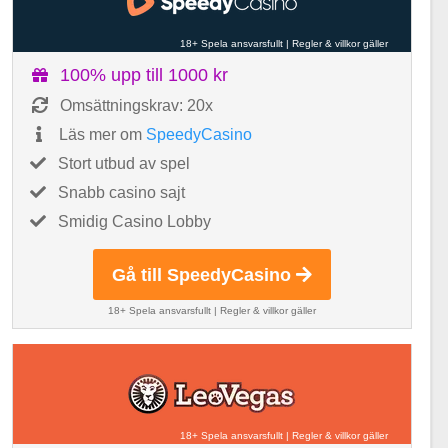
18+ Spela ansvarsfullt
|
Regler & villkor gäller
100% upp till 1000 kr
Omsättningskrav: 20x
Läs mer om
SpeedyCasino
Stort utbud av spel
Snabb casino sajt
Smidig Casino Lobby
Gå till SpeedyCasino
18+ Spela ansvarsfullt
|
Regler & villkor gäller
18+ Spela ansvarsfullt
|
Regler & villkor gäller