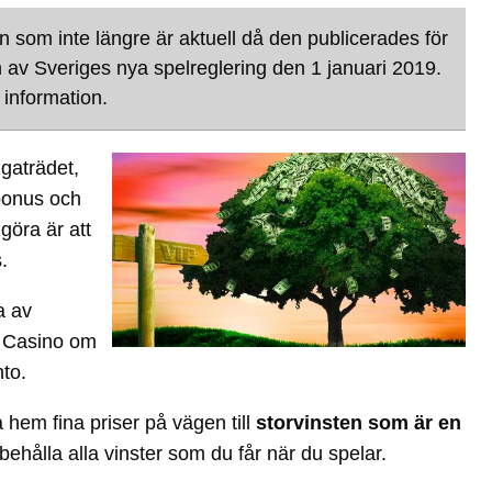
 som inte längre är aktuell då den publicerades för
 av Sveriges nya spelreglering den 1 januari 2019.
information.
gaträdet,
bonus och
göra är att
.
a av
ty Casino om
to.
 hem fina priser på vägen till
storvinsten som är en
ehålla alla vinster som du får när du spelar.