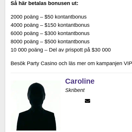
Så här betalas bonusen ut:
2000 poäng – $50 kontantbonus
4000 poäng – $150 kontantbonus
6000 poäng – $300 kontantbonus
8000 poäng – $500 kontantbonus
10 000 poäng – Del av prispott på $30 000
Besök Party Casino och läs mer om kampanjen VIP
Caroline
Skribent