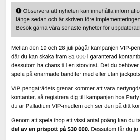
Observera att nyheten kan innehålla information
länge sedan och är skriven före implementeringen
Besök gärna
våra senaste nyheter
för uppdaterad 
Mellan den 19 och 28 juli pågår kampanjen VIP-pen
där du kan skaka fram $1 000 i garanterad kontant
dessutom ha chans till en storvinst. Det du behöver 
spela på enarmade banditer med eller utan jackpots
VIP-pengaträdets grenar kommer att vara nertyngd
kontanter, så registrera dig till kampanjen hos Par
du är Palladium VIP-medlem och ser den på ditt kon
Genom att spela ihop ett visst antal poäng kan du ta
del av en prispott på $30 000.
Dessutom får du ju b