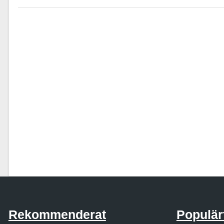
Rekommenderat
Populär