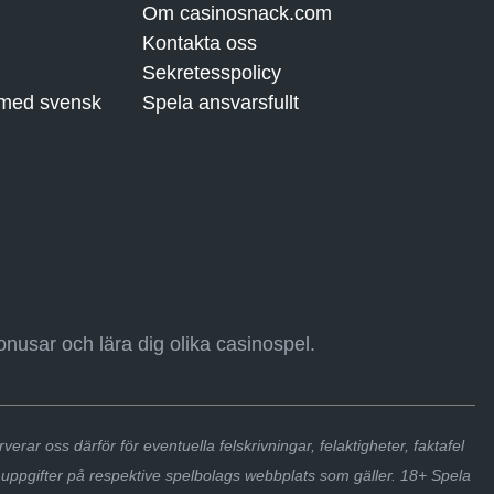
Om casinosnack.com
Kontakta oss
Sekretesspolicy
 med svensk
Spela ansvarsfullt
nusar och lära dig olika casinospel.
rar oss därför för eventuella felskrivningar, felaktigheter, faktafel
lla uppgifter på respektive spelbolags webbplats som gäller. 18+ Spela