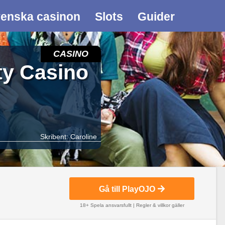
enska casinon
Slots
Guider
CASINO
ty Casino
Skribent:
Caroline
Gå till PlayOJO
18+ Spela ansvarsfullt
|
Regler & villkor gäller