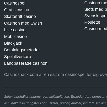
Casinon med
Casinospel
Slots med 
Gratis casino
Svensk spel
Skattefritt casino
Roulette
Casinon med Swish
Casino med 
Live casino
Mobilcasino
Blackjack
Betalningsmetoder
Speltillverkare
Landbaserade casinon
Casinosnack.com är en sajt om casinospel för dig över
Sidan innehåller annons- och affiliatelänkar. Erbjudanden, bonusar, o
och inaktuella uppgifter i bonuslistor, guider, artiklar, jämförelser 