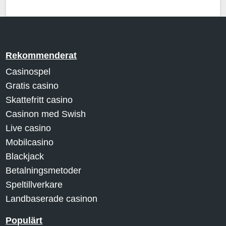
Rekommenderat
Casinospel
Gratis casino
Skattefritt casino
Casinon med Swish
Live casino
Mobilcasino
Blackjack
Betalningsmetoder
Speltillverkare
Landbaserade casinon
Populärt