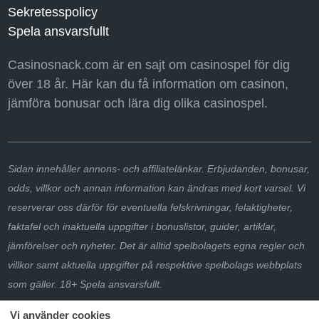
Sekretesspolicy
Spela ansvarsfullt
Casinosnack.com är en sajt om casinospel för dig
över 18 år. Här kan du få information om casinon,
jämföra bonusar och lära dig olika casinospel.
Sidan innehåller annons- och affiliatelänkar. Erbjudanden, bonusar,
odds, villkor och annan information kan ändras med kort varsel. Vi
reserverar oss därför för eventuella felskrivningar, felaktigheter,
faktafel och inaktuella uppgifter i bonuslistor, guider, artiklar,
jämförelser och nyheter. Det är alltid spelbolagets egna regler och
villkor samt aktuella uppgifter på respektive spelbolags webbplats
som gäller. 18+ Spela ansvarsfullt.