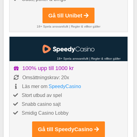
Gå till Unibet
18+ Spela ansvarsfullt
|
Regler & villkor gäller
18+ Spela ansvarsfullt
|
Regler & villkor gäller
100% upp till 1000 kr
Omsättningskrav: 20x
Läs mer om
SpeedyCasino
Stort utbud av spel
Snabb casino sajt
Smidig Casino Lobby
Gå till SpeedyCasino