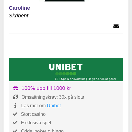
Caroline
Skribent
18+ Spela ansvarsfullt
|
Regler & villkor gäller
100% upp till 1000 kr
Omsättningskrav: 30x på slots
Läs mer om
Unibet
Stort casino
Exklusiva spel
Odds, poker & bingo