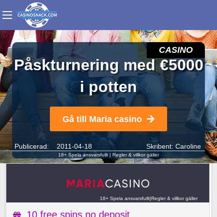
CASINO
Påskturnering med €5000
i potten
Gå till Maria casino
Publicerad: 2011-04-18
Skribent:
Caroline
18+ Spela ansvarsfullt
|
Regler & villkor gäller
18+ Spela ansvarsfullt
|
Regler & villkor gäller
10 free spins no deposit