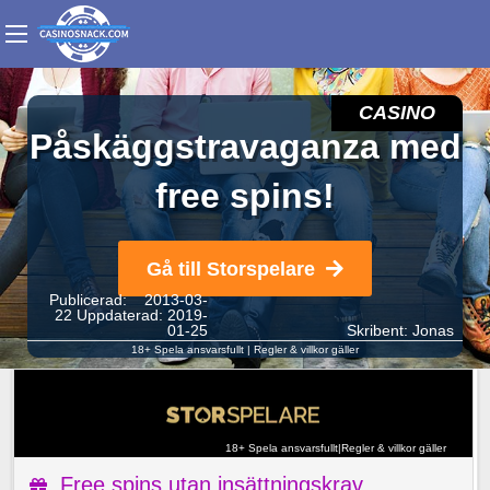
CASINO
Påskäggstravaganza med
free spins!
Gå till Storspelare
Publicerad: 2013-03-
22
Uppdaterad: 2019-
01-25
Skribent:
Jonas
18+ Spela ansvarsfullt
|
Regler & villkor gäller
18+ Spela ansvarsfullt
|
Regler & villkor gäller
Free spins utan insättningskrav