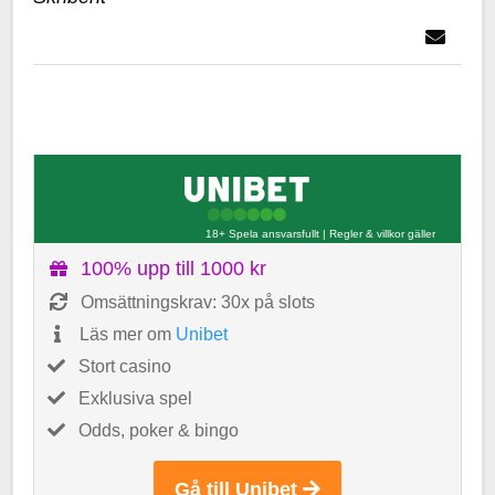
18+ Spela ansvarsfullt
|
Regler & villkor gäller
100% upp till 1000 kr
Omsättningskrav: 30x på slots
Läs mer om
Unibet
Stort casino
Exklusiva spel
Odds, poker & bingo
Gå till Unibet