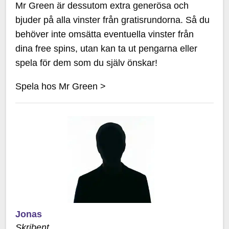
Mr Green är dessutom extra generösa och
bjuder på alla vinster från gratisrundorna. Så du
behöver inte omsätta eventuella vinster från
dina free spins, utan kan ta ut pengarna eller
spela för dem som du själv önskar!
Spela hos Mr Green >
Jonas
Skribent