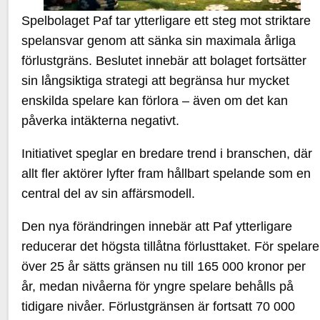
Spelbolaget Paf tar ytterligare ett steg mot striktare
spelansvar genom att sänka sin maximala årliga
förlustgräns. Beslutet innebär att bolaget fortsätter
sin långsiktiga strategi att begränsa hur mycket
enskilda spelare kan förlora – även om det kan
påverka intäkterna negativt.
Initiativet speglar en bredare trend i branschen, där
allt fler aktörer lyfter fram hållbart spelande som en
central del av sin affärsmodell.
Den nya förändringen innebär att Paf ytterligare
reducerar det högsta tillåtna förlusttaket. För spelare
över 25 år sätts gränsen nu till 165 000 kronor per
år, medan nivåerna för yngre spelare behålls på
tidigare nivåer. Förlustgränsen är fortsatt 70 000