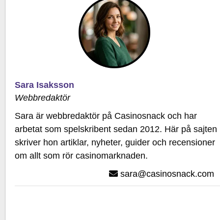
Sara Isaksson
Webbredaktör
Sara är webbredaktör på Casinosnack och har
arbetat som spelskribent sedan 2012. Här på sajten
skriver hon artiklar, nyheter, guider och recensioner
om allt som rör casinomarknaden.
sara@casinosnack.com