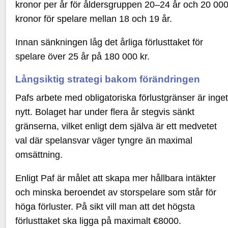
kronor per år för åldersgruppen 20–24 år och 20 00
kronor för spelare mellan 18 och 19 år.
Innan sänkningen låg det årliga förlusttaket för
spelare över 25 år på 180 000 kr.
Långsiktig strategi bakom förändringen
Pafs arbete med obligatoriska förlustgränser är inge
nytt. Bolaget har under flera år stegvis sänkt
gränserna, vilket enligt dem själva är ett medvetet
val där spelansvar väger tyngre än maximal
omsättning.
Enligt Paf är målet att skapa mer hållbara intäkter
och minska beroendet av storspelare som står för
höga förluster. På sikt vill man att det högsta
förlusttaket ska ligga på maximalt €8000.