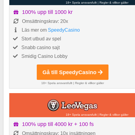
18+ Spela ansvarsfullt
|
Regler & villkor gäller
100% upp till 1000 kr
Omsättningskrav: 20x
Läs mer om
SpeedyCasino
Stort utbud av spel
Snabb casino sajt
Smidig Casino Lobby
Gå till SpeedyCasino
18+ Spela ansvarsfullt
|
Regler & villkor gäller
18+ Spela ansvarsfullt
|
Regler & villkor gäller
100% upp till 4000 kr + 100 fs
Omsättningskrav: 10x insättningen