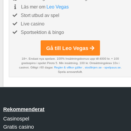
Läs mer om
Leo Vegas
Stort utbud av spel
Live casino
Sportsektion & bingo
Gå till Leo Vegas
18+. Endast nya spelare. 100% Insättningsbonus upp till 4000 kr. + 100
gratisspins i spelet Pirots 5. Min insättning. 100 kr. Omsättningskrav 10x i
casinot. Giltigt i 60 dagar.
Regler & villkor gäller
.
stodlinjen.se
-
spelpaus.se
.
Spela ansvarsfullt.
Rekommenderat
Casinospel
Gratis casino