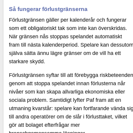
Så fungerar förlustgränserna
Förlustgränsen gäller per kalenderår och fungerar
som ett obligatoriskt tak som inte kan överskridas.
När gränsen nås stoppas spelandet automatiskt
fram till nästa kalenderperiod. Spelare kan dessuto
själva sätta ännu lägre gränser om de vill ha ett
starkare skydd.
Förlustgränsen syftar till att förebygga riskbeteende
genom att stoppa spelandet innan förlusterna når
nivåer som kan skapa allvarliga ekonomiska eller
sociala problem. Samtidigt lyfter Paf fram att en
utmaning kvarstår: spelare kan fortfarande vända si
till andra operatörer om de slår i förlusttaket, vilket
gör att bolaget efterfrågar mer