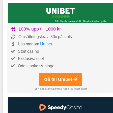
18+ Spela ansvarsfullt
|
Regler & villkor gäller
100% upp till 1000 kr
Omsättningskrav: 30x på slots
Läs mer om
Unibet
Stort casino
Exklusiva spel
Odds, poker & bingo
Gå till Unibet
18+ Spela ansvarsfullt
|
Regler & villkor gäller