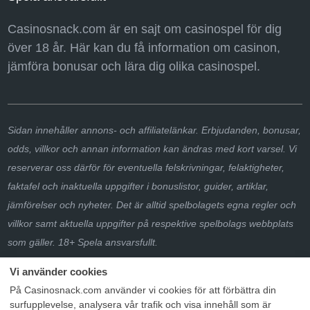
Casinosnack.com är en sajt om casinospel för dig
över 18 år. Här kan du få information om casinon,
jämföra bonusar och lära dig olika casinospel.
Sidan innehåller annons- och affiliatelänkar. Erbjudanden, bonusar,
odds, villkor och annan information kan ändras med kort varsel. Vi
reserverar oss därför för eventuella felskrivningar, felaktigheter,
faktafel och inaktuella uppgifter i bonuslistor, guider, artiklar,
jämförelser och nyheter. Det är alltid spelbolagets egna regler och
villkor samt aktuella uppgifter på respektive spelbolags webbplats
som gäller. 18+ Spela ansvarsfullt.
På Casinosnack.com använder vi cookies för att förbättra din
surfupplevelse, analysera vår trafik och visa innehåll som är