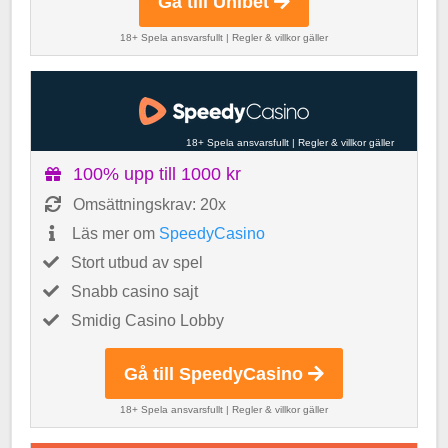
Gå till Unibet
18+ Spela ansvarsfullt
|
Regler & villkor gäller
18+ Spela ansvarsfullt
|
Regler & villkor gäller
100% upp till 1000 kr
Omsättningskrav: 20x
Läs mer om
SpeedyCasino
Stort utbud av spel
Snabb casino sajt
Smidig Casino Lobby
Gå till SpeedyCasino
18+ Spela ansvarsfullt
|
Regler & villkor gäller