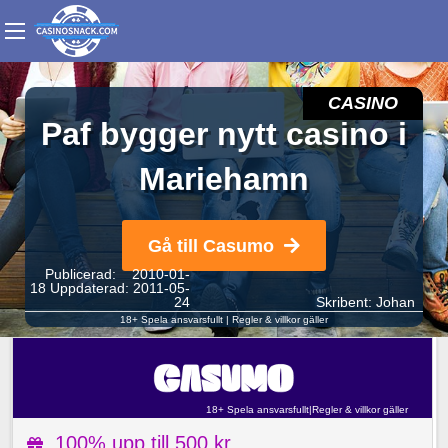
CASINO
Paf bygger nytt casino i
Mariehamn
Gå till Casumo
Publicerad: 2010-01-
18
Uppdaterad: 2011-05-
24
Skribent:
Johan
18+ Spela ansvarsfullt
|
Regler & villkor gäller
18+ Spela ansvarsfullt
|
Regler & villkor gäller
100% upp till 500 kr