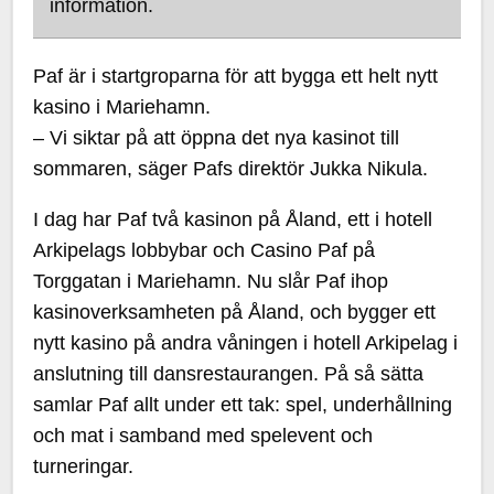
information.
Paf är i startgroparna för att bygga ett helt nytt
kasino i Mariehamn.
– Vi siktar på att öppna det nya kasinot till
sommaren, säger Pafs direktör Jukka Nikula.
I dag har Paf två kasinon på Åland, ett i hotell
Arkipelags lobbybar och Casino Paf på
Torggatan i Mariehamn. Nu slår Paf ihop
kasinoverksamheten på Åland, och bygger ett
nytt kasino på andra våningen i hotell Arkipelag i
anslutning till dansrestaurangen. På så sätta
samlar Paf allt under ett tak: spel, underhållning
och mat i samband med spelevent och
turneringar.