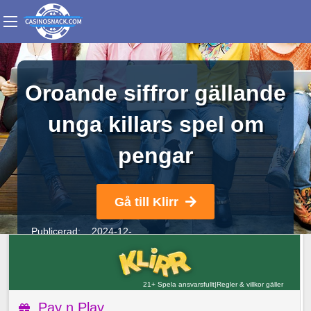
Oroande siffror gällande
unga killars spel om
pengar
Gå till Klirr
Publicerad: 2024-12-
08
Skribent:
Sara Isaksson
21+ Spela ansvarsfullt
|
Regler & villkor gäller
21+ Spela ansvarsfullt
|
Regler & villkor gäller
Pay n Play