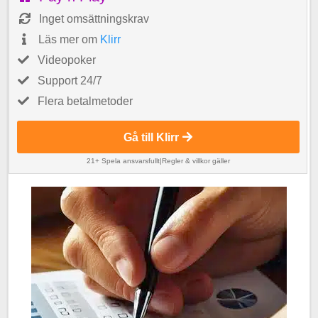
Inget omsättningskrav
Läs mer om
Klirr
Videopoker
Support 24/7
Flera betalmetoder
Gå till Klirr
21+ Spela ansvarsfullt
|
Regler & villkor gäller