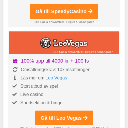
Gå till SpeedyCasino
18+ Spela ansvarsfullt
|
Regler & villkor gäller
18+ Spela ansvarsfullt
|
Regler & villkor gäller
100% upp till 4000 kr + 100 fs
Omsättningskrav: 10x insättningen
Läs mer om
Leo Vegas
Stort utbud av spel
Live casino
Sportsektion & bingo
Gå till Leo Vegas