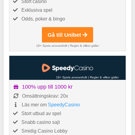
Stort casino
Exklusiva spel
Odds, poker & bingo
Gå till Unibet
18+ Spela ansvarsfullt
|
Regler & villkor gäller
18+ Spela ansvarsfullt
|
Regler & villkor gäller
100% upp till 1000 kr
Omsättningskrav: 20x
Läs mer om
SpeedyCasino
Stort utbud av spel
Snabb casino sajt
Smidig Casino Lobby