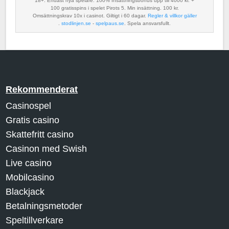
18+. Endast nya spelare. 100% Insättningsbonus upp till 4000 kr. +
100 gratisspins i spelet Pirots 5. Min insättning. 100 kr.
Omsättningskrav 10x i casinot. Giltigt i 60 dagar.
Regler & villkor gäller
.
stodlinjen.se
-
spelpaus.se
. Spela ansvarsfullt.
Rekommenderat
Casinospel
Gratis casino
Skattefritt casino
Casinon med Swish
Live casino
Mobilcasino
Blackjack
Betalningsmetoder
Speltillverkare