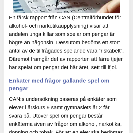
En färsk rapport från CAN (Centralförbundet för
alkohol- och narkotikaupplysning) visar att
andelen unga killar som spelar om pengar är
högre än någonsin. Dessutom bedöms ett stort
antal av de tillfrågades spelande vara “riskabelt”.
Däremot framgår det av rapporten att färre tjejer
har spelat om pengar det här året, sett till ifjol.
Enkäter med frågor gällande spel om
pengar
CAN:s undersökning baseras på enkäter som
elever i årskurs 9 samt gymnasiets år 2 får
svara på. Utöver spel om pengar består
enkäterna även av frågor om alkohol, narkotika,
dopning och tobak. För att en elev ska bedömas