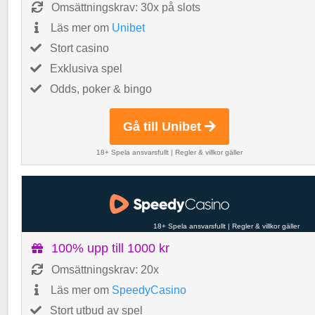
Omsättningskrav: 30x på slots
Läs mer om
Unibet
Stort casino
Exklusiva spel
Odds, poker & bingo
Gå till Unibet
18+ Spela ansvarsfullt
|
Regler & villkor gäller
18+ Spela ansvarsfullt
|
Regler & villkor gäller
100% upp till 1000 kr
Omsättningskrav: 20x
Läs mer om
SpeedyCasino
Stort utbud av spel