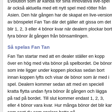
Evolution som är kända för sina innovativa live-spel
är också aktuella med ett nytt spel med rötter från
Asien. Den här gången har de skapat en live-versio
av bönspelet Fan Tan där det gäller att gissa om det
blir 1, 2, 3 eller 4 bönor kvar när dealern plockar bor
fyra bönor åt gången från bönsamlingen.
Så spelas Fan Tan
Fan Tan startar med att en dealer ställer en kopp
över en hög med vita bönor på spelbordet. De bönor
som inte ligger under koppen plockas sedan bort
innan koppen lyfts och visar de bönor som är med i
spel. Dealern kommer sedan att med en speciell
kratta flytta undan fyra bönor åt gången och lägga
på rad på bordet. Till slut kommer endast 1, 2, 3,
eller 4 bönor vara kvar. Hur många bönor det blir ka