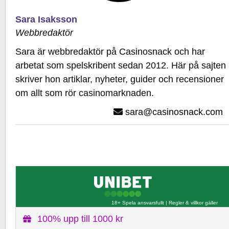
Sara Isaksson
Webbredaktör
Sara är webbredaktör på Casinosnack och har
arbetat som spelskribent sedan 2012. Här på sajten
skriver hon artiklar, nyheter, guider och recensioner
om allt som rör casinomarknaden.
sara@casinosnack.com
18+ Spela ansvarsfullt
|
Regler & villkor gäller
100% upp till 1000 kr