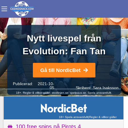
Nytt livespel från
Evolution: Fan Tan
Gå till NordicBet
Publicerad: 2021-10-
05
Skribent:
Sara Isaksson
18+.
Regler & villkor gäller
.
stodlinjen.se
.
spelpaus.se
. Spela ansvarsfullt.
18+ Spela ansvarsfullt
|
Regler & villkor gäller
100 free spins på Pirots 4