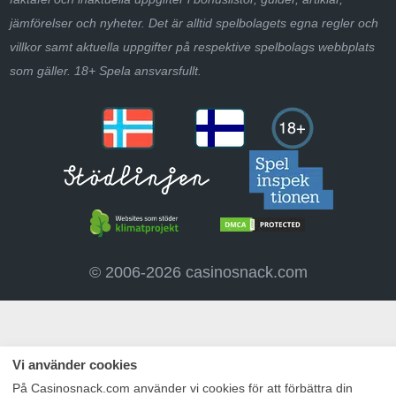
jämförelser och nyheter. Det är alltid spelbolagets egna regler och
villkor samt aktuella uppgifter på respektive spelbolags webbplats
som gäller. 18+ Spela ansvarsfullt.
© 2006-2026 casinosnack.com
På Casinosnack.com använder vi cookies för att förbättra din