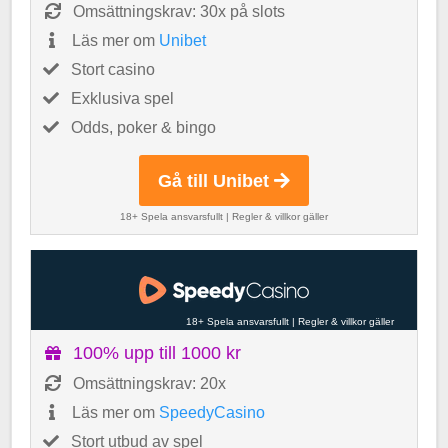
Omsättningskrav: 30x på slots
Läs mer om
Unibet
Stort casino
Exklusiva spel
Odds, poker & bingo
Gå till Unibet
18+ Spela ansvarsfullt
|
Regler & villkor gäller
18+ Spela ansvarsfullt
|
Regler & villkor gäller
100% upp till 1000 kr
Omsättningskrav: 20x
Läs mer om
SpeedyCasino
Stort utbud av spel