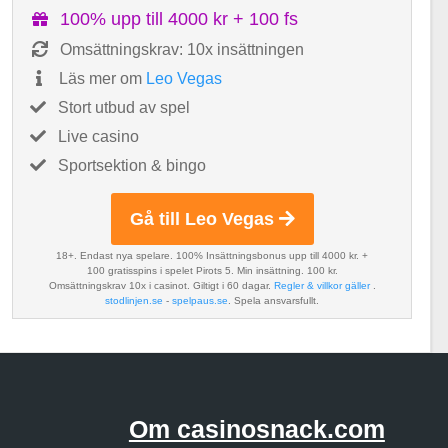
100% upp till 4000 kr + 100 fs
Omsättningskrav: 10x insättningen
Läs mer om
Leo Vegas
Stort utbud av spel
Live casino
Sportsektion & bingo
Gå till Leo Vegas
18+. Endast nya spelare. 100% Insättningsbonus upp till 4000 kr. +
100 gratisspins i spelet Pirots 5. Min insättning. 100 kr.
Omsättningskrav 10x i casinot. Giltigt i 60 dagar.
Regler & villkor gäller
.
stodlinjen.se
-
spelpaus.se
. Spela ansvarsfullt.
Om casinosnack.com