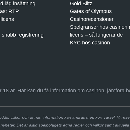
 låg insättning
Gold Blitz
bäst RTP
Gates of Olympus
licens
Casinorecensioner
Spelgränser hos casinon
snabb registrering
licens – så fungerar de
KYC hos casinon
 18 år. Här kan du få information om casinon, jämföra bo
dds, villkor och annan information kan ändras med kort varsel. Vi reserve
och nyheter. Det är alltid spelbolagets egna regler och villkor samt aktue