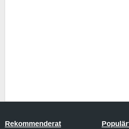
Rekommenderat
Populär