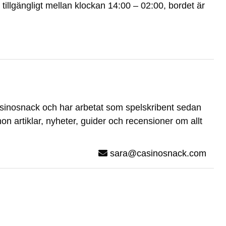
 tillgängligt mellan klockan 14:00 – 02:00, bordet är
sinosnack och har arbetat som spelskribent sedan
on artiklar, nyheter, guider och recensioner om allt
sara@casinosnack.com