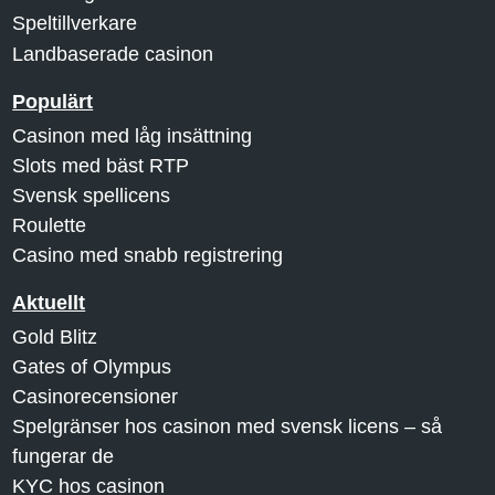
Speltillverkare
Landbaserade casinon
Populärt
Casinon med låg insättning
Slots med bäst RTP
Svensk spellicens
Roulette
Casino med snabb registrering
Aktuellt
Gold Blitz
Gates of Olympus
Casinorecensioner
Spelgränser hos casinon med svensk licens – så
fungerar de
KYC hos casinon