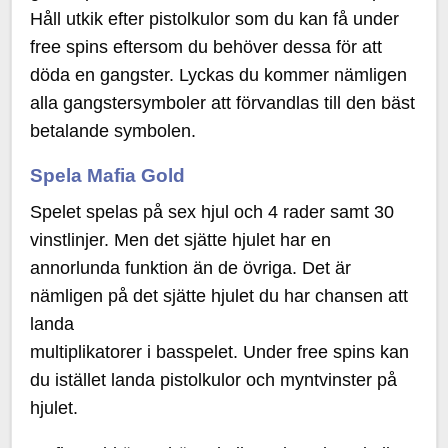
Håll utkik efter pistolkulor som du kan få under
free spins eftersom du behöver dessa för att
döda en gangster. Lyckas du kommer nämligen
alla gangstersymboler att förvandlas till den bäst
betalande symbolen.
Spela Mafia Gold
Spelet spelas på sex hjul och 4 rader samt 30
vinstlinjer. Men det sjätte hjulet har en
annorlunda funktion än de övriga. Det är
nämligen på det sjätte hjulet du har chansen att
landa
multiplikatorer i basspelet. Under free spins kan
du istället landa pistolkulor och myntvinster på
hjulet.