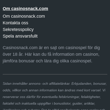
Om casinosnack.com
Om casinosnack.com
Kontakta oss
Sekretesspolicy
Spela ansvarsfullt
Casinosnack.com är en sajt om casinospel för dig
över 18 år. Här kan du få information om casinon,
jämföra bonusar och lära dig olika casinospel.
Sidan innehåller annons- och affiliatelänkar. Erbjudanden, bonusar,
odds, villkor och annan information kan ändras med kort varsel. Vi
reserverar oss därför för eventuella felskrivningar, felaktigheter,
faktafel och inaktuella uppgifter i bonuslistor, guider, artiklar,
jämförelser och nyheter. Det är alltid spelbolagets egna regler och