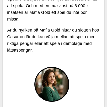
att spela. Och med en maxvinst på 6 000 x
insatsen är Mafia Gold ett spel du inte bör
missa.
Är du nyfiken på Mafia Gold hittar du slotten hos
Casumo där du kan välja mellan att spela med
riktiga pengar eller att spela i demoläge med
låtsaspengar.