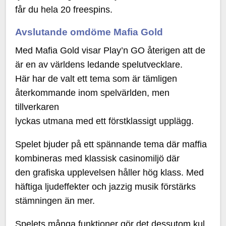
får du hela 20 freespins.
Avslutande omdöme Mafia Gold
Med Mafia Gold visar Play’n GO återigen att de
är en av världens ledande spelutvecklare.
Här har de valt ett tema som är tämligen
återkommande inom spelvärlden, men
tillverkaren
lyckas utmana med ett förstklassigt upplägg.
Spelet bjuder på ett spännande tema där maffia
kombineras med klassisk casinomiljö där
den grafiska upplevelsen håller hög klass. Med
häftiga ljudeffekter och jazzig musik förstärks
stämningen än mer.
Spelets många funktioner gör det dessutom kul