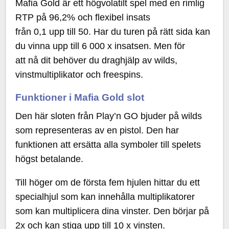
Mafia Gold är ett högvolatilt spel med en rimlig
RTP på 96,2% och flexibel insats
från 0,1 upp till 50. Har du turen på rätt sida kan
du vinna upp till 6 000 x insatsen. Men för
att nå dit behöver du draghjälp av wilds,
vinstmultiplikator och freespins.
Funktioner i Mafia Gold slot
Den här sloten från Play’n GO bjuder på wilds
som representeras av en pistol. Den har
funktionen att ersätta alla symboler till spelets
högst betalande.
Till höger om de första fem hjulen hittar du ett
specialhjul som kan innehålla multiplikatorer
som kan multiplicera dina vinster. Den börjar på
2x och kan stiga upp till 10 x vinsten.