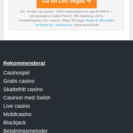
Gå till Leo Vegas
18+. Endast nya spelare. 100% Insättningsbonus upp till 4000 kr. +
100 gratisspins i spelet Pirots 5. Min insättning. 100 kr.
Omsättningskrav 10x i casinot. Giltigt i 60 dagar.
Regler & villkor gäller
.
stodlinjen.se
-
spelpaus.se
. Spela ansvarsfullt.
Rekommenderat
Casinospel
Gratis casino
Skattefritt casino
Casinon med Swish
Live casino
Mobilcasino
Blackjack
Betalningsmetoder