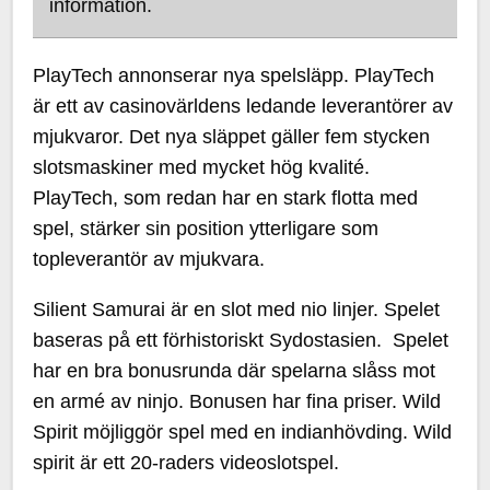
information.
PlayTech annonserar nya spelsläpp. PlayTech
är ett av casinovärldens ledande leverantörer av
mjukvaror. Det nya släppet gäller fem stycken
slotsmaskiner med mycket hög kvalité.
PlayTech, som redan har en stark flotta med
spel, stärker sin position ytterligare som
topleverantör av mjukvara.
Silient Samurai är en slot med nio linjer. Spelet
baseras på ett förhistoriskt Sydostasien. Spelet
har en bra bonusrunda där spelarna slåss mot
en armé av ninjo. Bonusen har fina priser. Wild
Spirit möjliggör spel med en indianhövding. Wild
spirit är ett 20-raders videoslotspel.