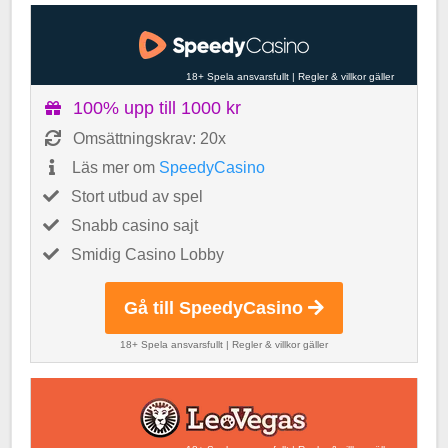
18+ Spela ansvarsfullt
|
Regler & villkor gäller
100% upp till 1000 kr
Omsättningskrav: 20x
Läs mer om
SpeedyCasino
Stort utbud av spel
Snabb casino sajt
Smidig Casino Lobby
Gå till SpeedyCasino
18+ Spela ansvarsfullt
|
Regler & villkor gäller