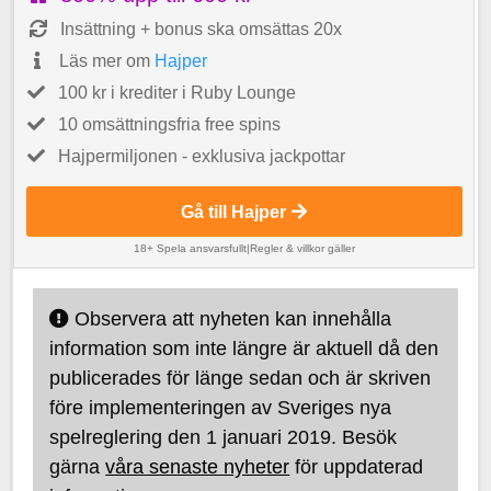
Insättning + bonus ska omsättas 20x
Läs mer om
Hajper
100 kr i krediter i Ruby Lounge
10 omsättningsfria free spins
Hajpermiljonen - exklusiva jackpottar
Gå till Hajper
18+ Spela ansvarsfullt
|
Regler & villkor gäller
Observera att nyheten kan innehålla
information som inte längre är aktuell då den
publicerades för länge sedan och är skriven
före implementeringen av Sveriges nya
spelreglering den 1 januari 2019. Besök
gärna
våra senaste nyheter
för uppdaterad