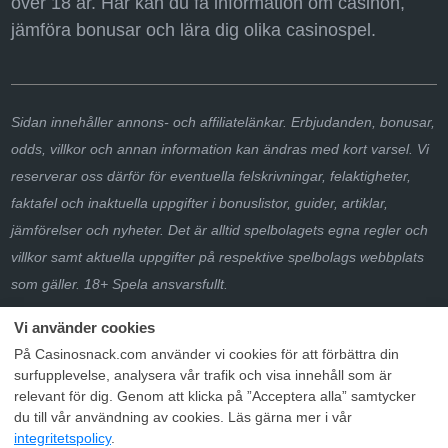
över 18 år. Här kan du få information om casinon,
jämföra bonusar och lära dig olika casinospel.
Sidan innehåller annons- och affiliatelänkar. Erbjudanden, bonusar,
odds, villkor och annan information kan ändras med kort varsel. Vi
reserverar oss därför för eventuella felskrivningar, felaktigheter,
faktafel och inaktuella uppgifter i bonuslistor, guider, artiklar,
jämförelser och nyheter. Det är alltid spelbolagets egna regler och
villkor samt aktuella uppgifter på respektive spelbolags webbplats
som gäller. 18+ Spela ansvarsfullt.
På Casinosnack.com använder vi cookies för att förbättra din
surfupplevelse, analysera vår trafik och visa innehåll som är
relevant för dig. Genom att klicka på ”Acceptera alla” samtycker
du till vår användning av cookies. Läs gärna mer i vår
integritetspolicy
.