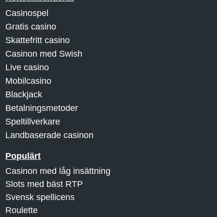
Casinospel
Gratis casino
Skattefritt casino
Casinon med Swish
Live casino
Mobilcasino
Blackjack
Betalningsmetoder
Speltillverkare
Landbaserade casinon
Populärt
Casinon med låg insättning
Slots med bäst RTP
Svensk spellicens
Roulette