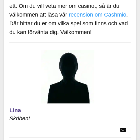
ett. Om du vill veta mer om casinot, så är du
välkommen att läsa vår
recension om Cashmio
.
Där hittar du er om vilka spel som finns och vad
du kan förvänta dig. Välkommen!
Lina
Skribent