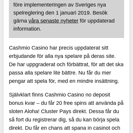
före implementeringen av Sveriges nya
spelreglering den 1 januari 2019. Besök
gärna
våra senaste nyheter
för uppdaterad
information.
Cashmio Casino har precis uppdaterat sitt
erbjudande för alla nya spelare på deras site.
De har uppgraderat och förbättrat, för att det ska
passa alla spelare lite bättre. Nu får du mer
pengar att spela för, med en mindre insättning.
Självklart finns Cashmio Casino no deposit
bonus kvar – du får 20 free spins att använda på
sloten Aloha! Cluster Pays direkt. Dessa får du
så fort du registrerar dig, så du kan börja spela
direkt. Du får en chans att spana in casinot och