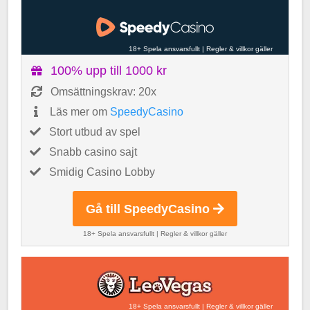
18+ Spela ansvarsfullt
|
Regler & villkor gäller
100% upp till 1000 kr
Omsättningskrav: 20x
Läs mer om
SpeedyCasino
Stort utbud av spel
Snabb casino sajt
Smidig Casino Lobby
Gå till SpeedyCasino
18+ Spela ansvarsfullt
|
Regler & villkor gäller
18+ Spela ansvarsfullt
|
Regler & villkor gäller