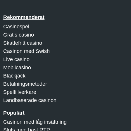
Rekommenderat
Casinospel
Gratis casino
Skattefritt casino
Casinon med Swish
Live casino
Mobilcasino
Blackjack
Betalningsmetoder
Speltillverkare
Landbaserade casinon
Populärt
Casinon med låg insättning
Slots med bäst RTP