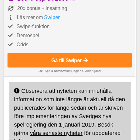
20x bonus + insättning
Läs mer om
Swiper
Swipe-funktion
Demospel
Odds
Gå till Swiper
18+ Spela ansvarsfullt
|
Regler & villkor gäller
Observera att nyheten kan innehålla
information som inte längre är aktuell då den
publicerades för länge sedan och är skriven
före implementeringen av Sveriges nya
spelreglering den 1 januari 2019. Besök
gärna
våra senaste nyheter
för uppdaterad