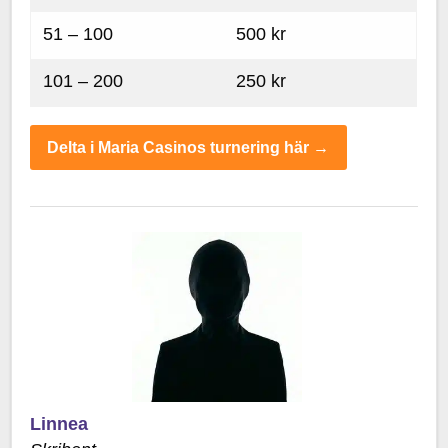
51 – 100
500 kr
101 – 200
250 kr
Delta i Maria Casinos turnering här
Linnea