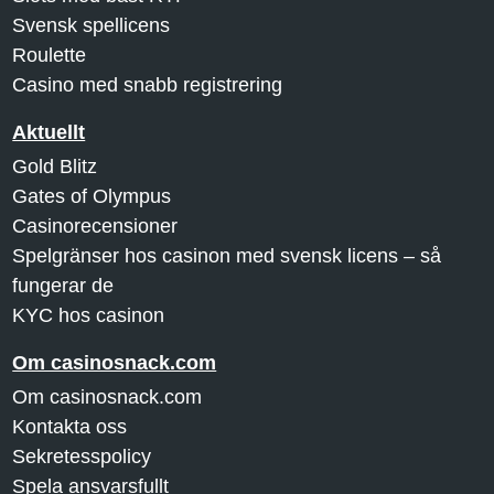
Svensk spellicens
Roulette
Casino med snabb registrering
Aktuellt
Gold Blitz
Gates of Olympus
Casinorecensioner
Spelgränser hos casinon med svensk licens – så
fungerar de
KYC hos casinon
Om casinosnack.com
Om casinosnack.com
Kontakta oss
Sekretesspolicy
Spela ansvarsfullt