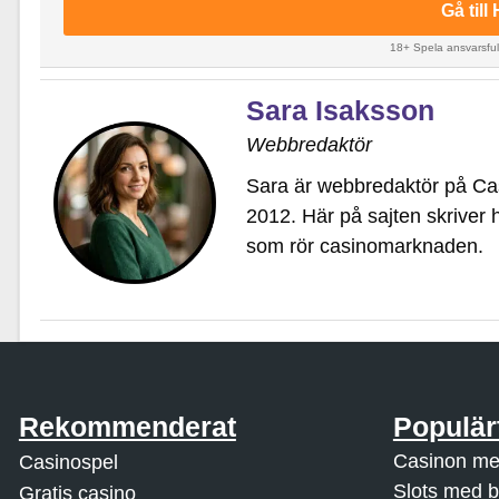
Gå till
18+ Spela ansvarsful
Sara Isaksson
Webbredaktör
Sara är webbredaktör på Ca
2012. Här på sajten skriver h
som rör casinomarknaden.
Rekommenderat
Populär
Casinon med
Casinospel
Slots med 
Gratis casino