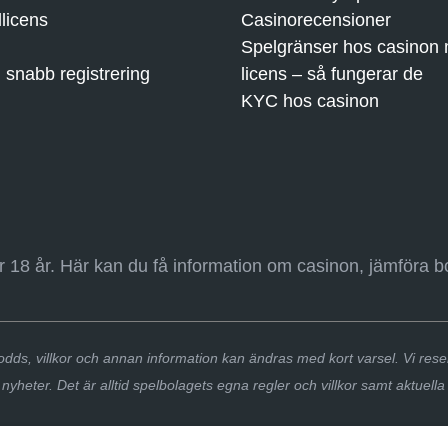
licens
Casinorecensioner
Spelgränser hos casinon
snabb registrering
licens – så fungerar de
KYC hos casinon
 18 år. Här kan du få information om casinon, jämföra bo
dds, villkor och annan information kan ändras med kort varsel. Vi reserve
och nyheter. Det är alltid spelbolagets egna regler och villkor samt aktue