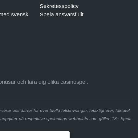
Sekretesspolicy
 med svensk
Spela ansvarsfullt
nusar och lära dig olika casinospel.
rar oss därför för eventuella felskrivningar, felaktigheter, faktafel
lla uppgifter på respektive spelbolags webbplats som gäller. 18+ Spela