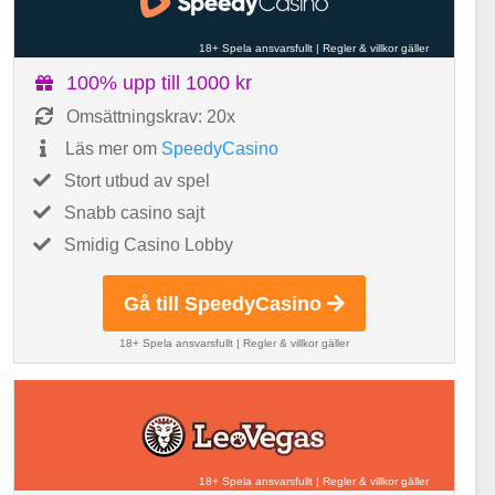
18+ Spela ansvarsfullt
|
Regler & villkor gäller
100% upp till 1000 kr
Omsättningskrav: 20x
Läs mer om
SpeedyCasino
Stort utbud av spel
Snabb casino sajt
Smidig Casino Lobby
Gå till SpeedyCasino
18+ Spela ansvarsfullt
|
Regler & villkor gäller
18+ Spela ansvarsfullt
|
Regler & villkor gäller