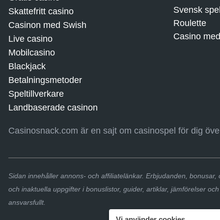
Svensk spel
Skattefritt casino
Roulette
Casinon med Swish
Casino med 
Live casino
Mobilcasino
Blackjack
Betalningsmetoder
Speltillverkare
Landbaserade casinon
Casinosnack.com är en sajt om casinospel för dig över
Sidan innehåller annons- och affiliatelänkar. Erbjudanden, bonusar, o
och inaktuella uppgifter i bonuslistor, guider, artiklar, jämförelser 
ansvarsfullt.