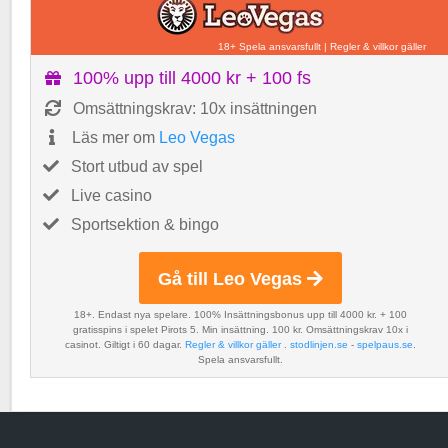
18+ Spela ansvarsfullt
|
Regler & villkor gäller
100% upp till 4000 kr + 100 fs
Omsättningskrav: 10x insättningen
Läs mer om
Leo Vegas
Stort utbud av spel
Live casino
Sportsektion & bingo
Gå till Leo Vegas
18+. Endast nya spelare. 100% Insättningsbonus upp till 4000 kr. + 100
gratisspins i spelet Pirots 5. Min insättning. 100 kr. Omsättningskrav 10x i
casinot. Giltigt i 60 dagar.
Regler & villkor gäller
.
stodlinjen.se
-
spelpaus.se
.
Spela ansvarsfullt.