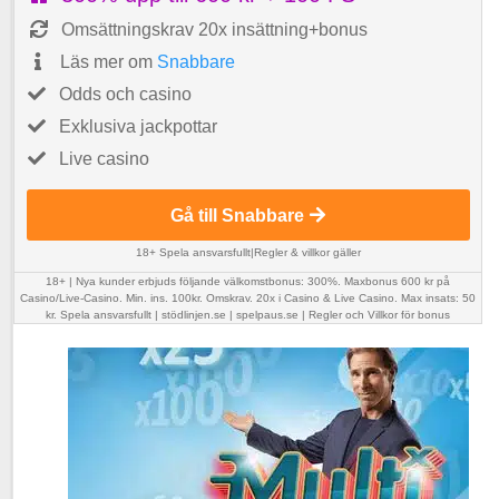
Omsättningskrav 20x insättning+bonus
Läs mer om
Snabbare
Odds och casino
Exklusiva jackpottar
Live casino
Gå till Snabbare
18+ Spela ansvarsfullt
|
Regler & villkor gäller
18+ | Nya kunder erbjuds följande välkomstbonus: 300%. Maxbonus 600 kr på
Casino/Live-Casino. Min. ins. 100kr. Omskrav. 20x i Casino & Live Casino. Max insats: 50
kr. Spela ansvarsfullt | stödlinjen.se | spelpaus.se | Regler och Villkor för bonus