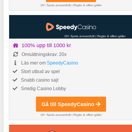
18+ Spela ansvarsfullt
|
Regler & villkor gäller
18+ Spela ansvarsfullt
|
Regler & villkor gäller
100% upp till 1000 kr
Omsättningskrav: 20x
Läs mer om
SpeedyCasino
Stort utbud av spel
Snabb casino sajt
Smidig Casino Lobby
Gå till SpeedyCasino
18+ Spela ansvarsfullt
|
Regler & villkor gäller