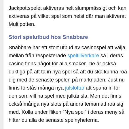
Jackpottspelet aktiveras helt slumpmässigt och kan
aktiveras på vilket spel som helst där man aktiverat
Multipotten.
Stort spelutbud hos Snabbare
Snabbare har ett stort utbud av casinospel att välja
mellan från respekterade
speltillverkare
så i deras
casino finns något för alla smaker. De är också
duktiga på att ta in nya spel så att du ska kunna roa
dig med de senaste spelen på marknaden. Just nu
finns förstås många nya
julslottar
att spana in för
den som vill ha spel med julkänsla. Men det finns
också många nya slots på andra teman att roa sig
med. Kolla under fliken ”Nya spel” i deras meny så
hittar du alla de senaste spelnyheterna.