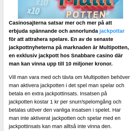
Casinosajterna satsar mer och mer på att
erbjuda spännande och annorlunda
jackpottar
för att attrahera spelare. En av de senaste
jackpottnyheterna på marknaden är Multipotten,
en exklusiv jackpott hos Snabbare casino där
man kan vinna upp till 10 miljoner kronor.
Vill man vara med och tävla om Multipotten behöver
man aktivera jackpotten i det spel man spelar och
betala en extra jackpottinsats. Insatsen på
jackpotten kostar 1 kr per snurr/spelomgång och
betalas utöver den vanliga insatsen i spelet. Har
man inte aktiverat jackpotten och spelar med en
jackpottinsats kan man alltså inte vinna den.