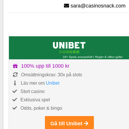
sara@casinosnack.com
18+ Spela ansvarsfullt
|
Regler & villkor gäller
100% upp till 1000 kr
Omsättningskrav: 30x på slots
Läs mer om
Unibet
Stort casino
Exklusiva spel
Odds, poker & bingo
Gå till Unibet