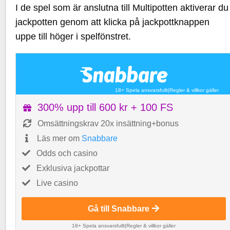
I de spel som är anslutna till Multipotten aktiverar du
jackpotten genom att klicka på jackpottknappen
uppe till höger i spelfönstret.
18+ Spela ansvarsfullt
|
Regler & villkor gäller
300% upp till 600 kr + 100 FS
Omsättningskrav 20x insättning+bonus
Läs mer om
Snabbare
Odds och casino
Exklusiva jackpottar
Live casino
Gå till Snabbare
18+ Spela ansvarsfullt
|
Regler & villkor gäller