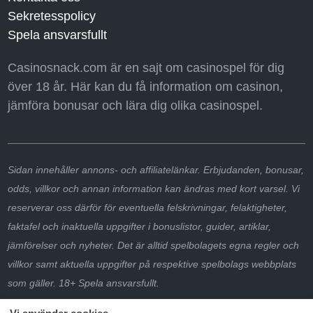
Sekretesspolicy
Spela ansvarsfullt
Casinosnack.com är en sajt om casinospel för dig
över 18 år. Här kan du få information om casinon,
jämföra bonusar och lära dig olika casinospel.
Sidan innehåller annons- och affiliatelänkar. Erbjudanden, bonusar,
odds, villkor och annan information kan ändras med kort varsel. Vi
reserverar oss därför för eventuella felskrivningar, felaktigheter,
faktafel och inaktuella uppgifter i bonuslistor, guider, artiklar,
jämförelser och nyheter. Det är alltid spelbolagets egna regler och
villkor samt aktuella uppgifter på respektive spelbolags webbplats
som gäller. 18+ Spela ansvarsfullt.