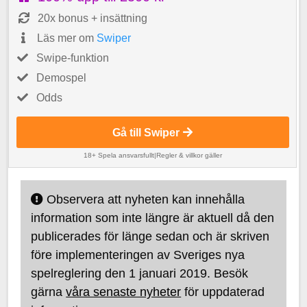
20x bonus + insättning
Läs mer om
Swiper
Swipe-funktion
Demospel
Odds
Gå till Swiper
18+ Spela ansvarsfullt
|
Regler & villkor gäller
Observera att nyheten kan innehålla
information som inte längre är aktuell då den
publicerades för länge sedan och är skriven
före implementeringen av Sveriges nya
spelreglering den 1 januari 2019. Besök
gärna
våra senaste nyheter
för uppdaterad