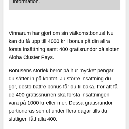
information.
Vinnarum har gjort om sin välkomstbonus! Nu
kan du få upp till 4000 kr i bonus på din allra
första insättning samt 400 gratisrundor på sloten
Aloha Cluster Pays.
Bonusens storlek beror på hur mycket pengar
du sätter in på kontot. Ju större insättning du
gör, desto bättre bonus får du tillbaka. För att få
de 400 gratissnurren ska första insättningen
vara på 1000 kr eller mer. Dessa gratisrundor
portioneras sen ut under flera dagar tills du
slutligen fått alla 400.