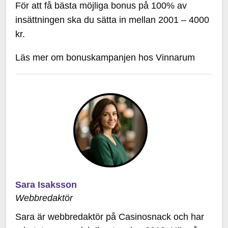
För att få bästa möjliga bonus på 100% av
insättningen ska du sätta in mellan 2001 – 4000
kr.
Läs mer om bonuskampanjen hos Vinnarum
Sara Isaksson
Webbredaktör
Sara är webbredaktör på Casinosnack och har