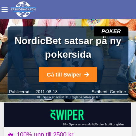
POKER
NordicBet satsar på ny
pokersida
Gå till Swiper
Publicerad: 2011-08-18
Skribent:
Caroline
18+ Spela ansvarsfullt
|
Regler & villkor gäller
18+ Spela ansvarsfullt
|
Regler & villkor gäller
100% upp till 2500 kr