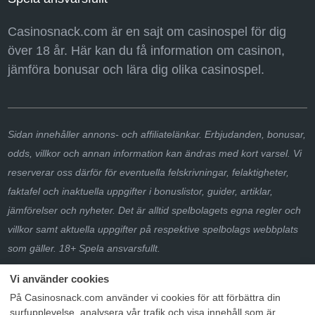
Casinosnack.com är en sajt om casinospel för dig
över 18 år. Här kan du få information om casinon,
jämföra bonusar och lära dig olika casinospel.
Sidan innehåller annons- och affiliatelänkar. Erbjudanden, bonusar,
odds, villkor och annan information kan ändras med kort varsel. Vi
reserverar oss därför för eventuella felskrivningar, felaktigheter,
faktafel och inaktuella uppgifter i bonuslistor, guider, artiklar,
jämförelser och nyheter. Det är alltid spelbolagets egna regler och
villkor samt aktuella uppgifter på respektive spelbolags webbplats
som gäller. 18+ Spela ansvarsfullt.
På Casinosnack.com använder vi cookies för att förbättra din
surfupplevelse, analysera vår trafik och visa innehåll som är