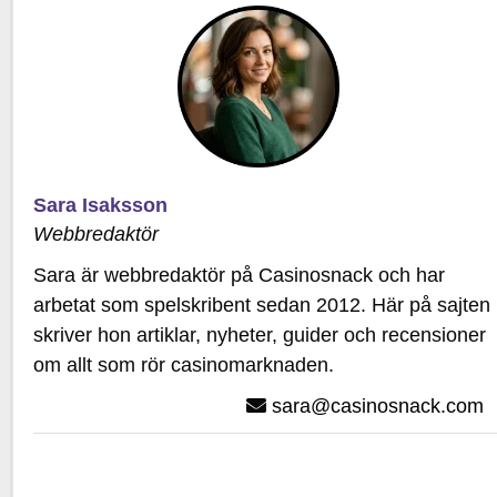
Sara Isaksson
Webbredaktör
Sara är webbredaktör på Casinosnack och har
arbetat som spelskribent sedan 2012. Här på sajten
skriver hon artiklar, nyheter, guider och recensioner
om allt som rör casinomarknaden.
sara@casinosnack.com