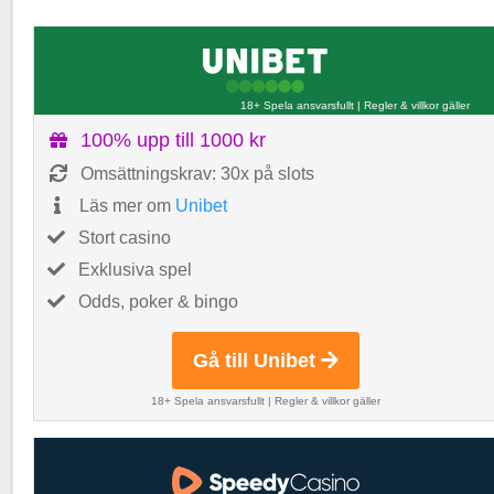
18+ Spela ansvarsfullt
|
Regler & villkor gäller
100% upp till 1000 kr
Omsättningskrav: 30x på slots
Läs mer om
Unibet
Stort casino
Exklusiva spel
Odds, poker & bingo
Gå till Unibet
18+ Spela ansvarsfullt
|
Regler & villkor gäller