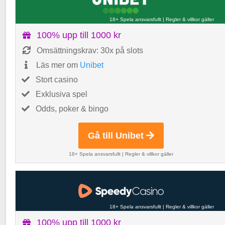
18+ Spela ansvarsfullt
|
Regler & villkor gäller
100% upp till 1000 kr
Omsättningskrav: 30x på slots
Läs mer om
Unibet
Stort casino
Exklusiva spel
Odds, poker & bingo
Gå till Unibet
18+ Spela ansvarsfullt
|
Regler & villkor gäller
18+ Spela ansvarsfullt
|
Regler & villkor gäller
100% upp till 1000 kr