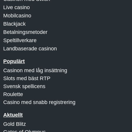
Live casino
Mobilcasino
Blackjack
Betalningsmetoder
Speltillverkare
Landbaserade casinon
Populärt
Casinon med låg insättning
Slots med bäst RTP
Svensk spellicens
Roulette
Casino med snabb registrering
Aktuellt
Gold Blitz