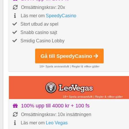
Omsättningskrav: 20x
Läs mer om
SpeedyCasino
Stort utbud av spel
Snabb casino sajt
Smidig Casino Lobby
Gå till SpeedyCasino
18+ Spela ansvarsfullt
|
Regler & villkor gäller
18+ Spela ansvarsfullt
|
Regler & villkor gäller
100% upp till 4000 kr + 100 fs
Omsättningskrav: 10x insättningen
Läs mer om
Leo Vegas