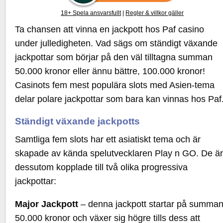
18+ Spela ansvarsfullt
|
Regler & villkor gäller
Ta chansen att vinna en jackpott hos Paf casino
under julledigheten. Vad sägs om ständigt växande
jackpottar som börjar på den väl tilltagna summan
50.000 kronor eller ännu bättre, 100.000 kronor!
Casinots fem mest populära slots med Asien-tema
delar polare jackpottar som bara kan vinnas hos Paf
Ständigt växande jackpotts
Samtliga fem slots har ett asiatiskt tema och är
skapade av kända spelutvecklaren Play n GO. De ä
dessutom kopplade till två olika progressiva
jackpottar:
Major Jackpott
– denna jackpott startar på summa
50.000 kronor och växer sig högre tills dess att