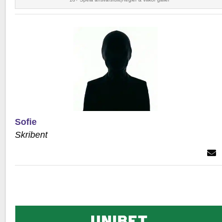
Sofie
Skribent