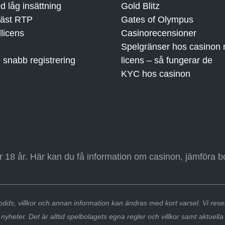
 låg insättning
Gold Blitz
bäst RTP
Gates of Olympus
licens
Casinorecensioner
Spelgränser hos casinon
snabb registrering
licens – så fungerar de
KYC hos casinon
 18 år. Här kan du få information om casinon, jämföra bo
dds, villkor och annan information kan ändras med kort varsel. Vi reserve
och nyheter. Det är alltid spelbolagets egna regler och villkor samt aktue