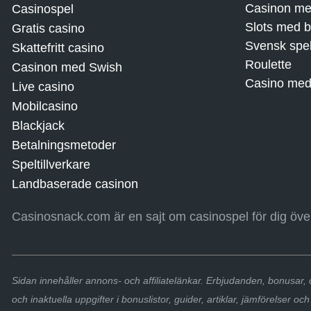
Casinon med
Casinospel
Slots med 
Gratis casino
Svensk spel
Skattefritt casino
Roulette
Casinon med Swish
Casino med 
Live casino
Mobilcasino
Blackjack
Betalningsmetoder
Speltillverkare
Landbaserade casinon
Casinosnack.com är en sajt om casinospel för dig över
Sidan innehåller annons- och affiliatelänkar. Erbjudanden, bonusar, o
och inaktuella uppgifter i bonuslistor, guider, artiklar, jämförelser 