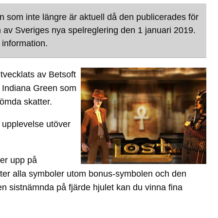
 som inte längre är aktuell då den publicerades för
 av Sveriges nya spelreglering den 1 januari 2019.
information.
vecklats av Betsoft
 Indiana Green som
 gömda skatter.
n upplevelse utöver
ker upp på
ätter alla symboler utom bonus-symbolen och den
 sistnämnda på fjärde hjulet kan du vinna fina