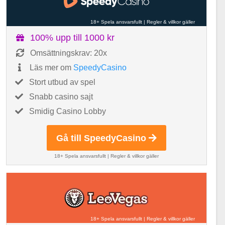
18+ Spela ansvarsfullt
|
Regler & villkor gäller
100% upp till 1000 kr
Omsättningskrav: 20x
Läs mer om
SpeedyCasino
Stort utbud av spel
Snabb casino sajt
Smidig Casino Lobby
Gå till SpeedyCasino
18+ Spela ansvarsfullt
|
Regler & villkor gäller
18+ Spela ansvarsfullt
|
Regler & villkor gäller