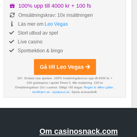
100% upp till 4000 kr + 100 fs
Omsättningskrav: 10x insättningen
Läs mer om
Leo Vegas
Stort utbud av spel
Live casino
Sportsektion & bingo
Gå till Leo Vegas
18+. Endast nya spelare. 100% Insättningsbonus upp till 4000 kr. +
100 gratisspins i spelet Pirots 5. Min insättning. 100 kr.
Omsättningskrav 10x i casinot. Giltigt i 60 dagar.
Regler & villkor gäller
.
stodlinjen.se
-
spelpaus.se
. Spela ansvarsfullt.
Om casinosnack.com