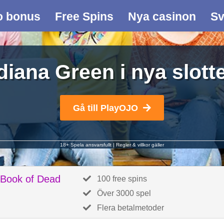
o bonus
Free Spins
Nya casinon
Sv
diana Green i nya slott
Gå till PlayOJO
18+ Spela ansvarsfullt
|
Regler & villkor gäller
 Book of Dead
100 free spins
Över 3000 spel
Flera betalmetoder